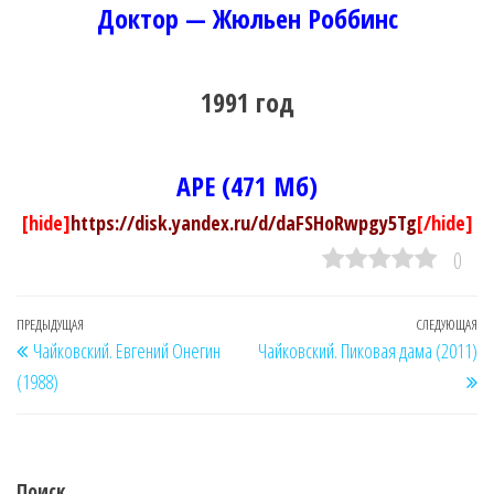
Доктор — Жюльен Роббинс
1991 год
APE (471 Мб)
[hide]
https://disk.yandex.ru/d/daFSHoRwpgy5Tg
[/hide]
0
Навигация
Предыдущая
ПРЕДЫДУЩАЯ
СЛЕДУЮЩАЯ
Сл
Чайковский. Евгений Онегин
Чайковский. Пиковая дама (2011)
по
запись
за
(1988)
записям
Поиск