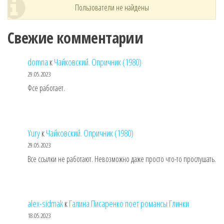
Пользователи не найдены
Свежие комментарии
domna
к
Чайковский. Опричник (1980)
29.05.2023
Фсе работает.
Yury
к
Чайковский. Опричник (1980)
29.05.2023
Все ссылки не работают. Невозможно даже просто что-то прослушать.
alex-sidmak
к
Галина Писаренко поет романсы Глинки
18.05.2023