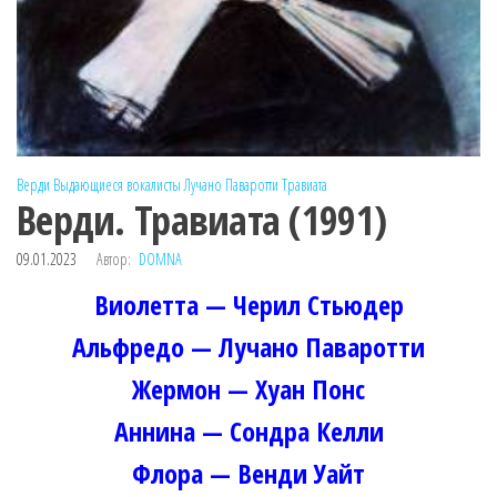
Верди
Выдающиеся вокалисты
Лучано Паваротти
Травиата
Верди. Травиата (1991)
09.01.2023
Автор:
DOMNA
Виолетта — Черил Стьюдер
Альфредо — Лучано Паваротти
Жермон — Хуан Понс
Аннина — Сондра Келли
Флора — Венди Уайт