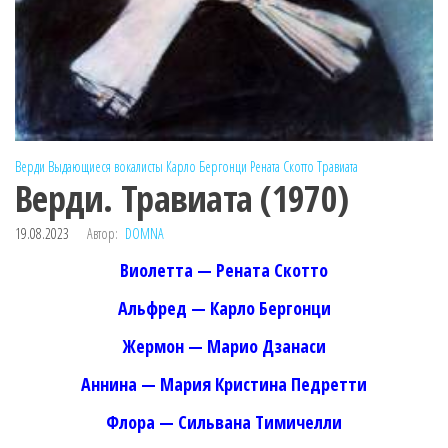
Верди
Выдающиеся вокалисты
Карло Бергонци
Рената Скотто
Травиата
Верди. Травиата (1970)
19.08.2023
Автор:
DOMNA
Виолетта — Рената Скотто
Альфред — Карло Бергонци
Жермон — Марио Дзанаси
Аннина — Мария Кристина Педретти
Флора — Сильвана Тимичелли