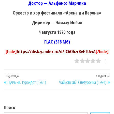
Доктор — Альфонсо Марчика
Оркестр и хор фестиваля «Арена ди Верона»
Дирижер — Элиаху Инбал
4 августа 1970 года
FLAC (518 Мб)
[hide]
https://disk.yandex.ru/d/IC6OhzrBvETUwA
[/hide]
0
Навигация
Предыдущая
ПРЕДЫДУЩАЯ
СЛЕДУЮЩАЯ
Сл
Пуччини. Турандот (1961)
Чайковский. Снегурочка (1994)
по
запись
за
записям
Поиск