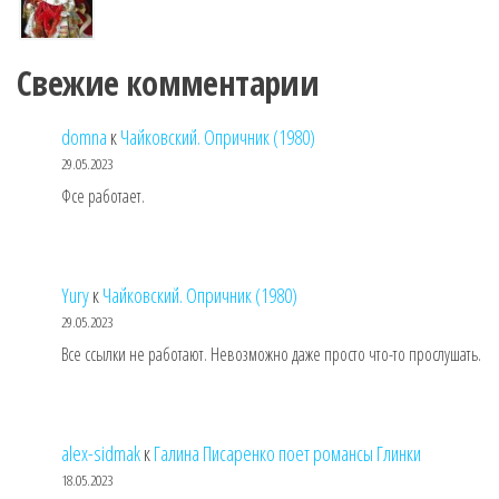
Свежие комментарии
domna
к
Чайковский. Опричник (1980)
29.05.2023
Фсе работает.
Yury
к
Чайковский. Опричник (1980)
29.05.2023
Все ссылки не работают. Невозможно даже просто что-то прослушать.
alex-sidmak
к
Галина Писаренко поет романсы Глинки
18.05.2023