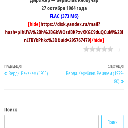
27 октября 1964 года
FLAC (373 Мб)
[hide]
https://disk.yandex.ru/mail?
hash=pIhUYA%2Bh%2BGkWOsdBKPzvXKGC9duQCuM%2Bl
nLTBYkPhkc%3D&uid=295767479
[/hide]
0
Навигация
Предыдущая
ПРЕДЫДУЩАЯ
СЛЕДУЮЩАЯ
Сл
Верди. Реквием (1955)
Верди. Керубини. Реквием (1979-
по
запись
за
80)
записям
Поиск
Поиск