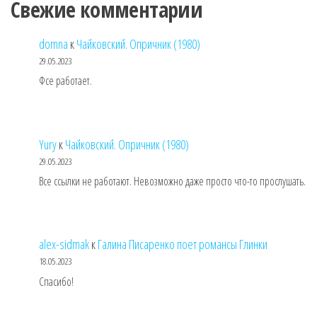
Свежие комментарии
domna
к
Чайковский. Опричник (1980)
29.05.2023
Фсе работает.
Yury
к
Чайковский. Опричник (1980)
29.05.2023
Все ссылки не работают. Невозможно даже просто что-то прослушать.
alex-sidmak
к
Галина Писаренко поет романсы Глинки
18.05.2023
Спасибо!