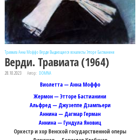
Травиата
Анна Моффо
Верди
Выдающиеся вокалисты
Этторе Бастианини
Верди. Травиата (1964)
28.10.2023
Автор:
DOMNA
Виолетта — Анна Моффо
Жермон — Этторе Бастианини
Альфред — Джузеппе Дзампьери
Аннина — Дагмар Герман
Аннина — Гундула Яновиц
Оркестр и хор Венской государственной оперы
Дирижер — Берислав Клобучар