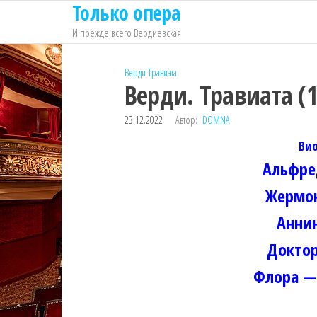
Только опера
Перейти
к
И прежде всего Вердиевская
содержимому
Верди
Травиата
Верди. Травиата (
23.12.2022
Автор:
DOMNA
Вио
Альфре
Жермон
Анни
Докто
Флора —