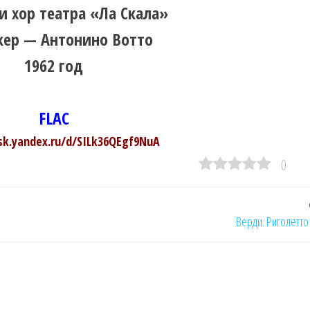
и хор театра «Ла Скала»
ер — Антонино Вотто
1962 год
FLAC
isk.yandex.ru/d/SILk36QEgf9NuA
0
Верди. Риголетто