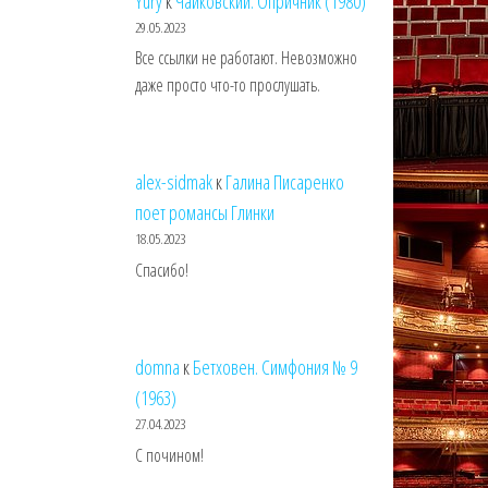
Yury
к
Чайковский. Опричник (1980)
29.05.2023
Все ссылки не работают. Невозможно
даже просто что-то прослушать.
alex-sidmak
к
Галина Писаренко
поет романсы Глинки
18.05.2023
Спасибо!
domna
к
Бетховен. Симфония № 9
(1963)
27.04.2023
С почином!