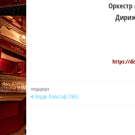
Оркестр 
Дириж
https://d
Навигация
Предыдущая
ПРЕДЫДУЩАЯ
Верди. Фальстаф (1965)
по
запись
записям