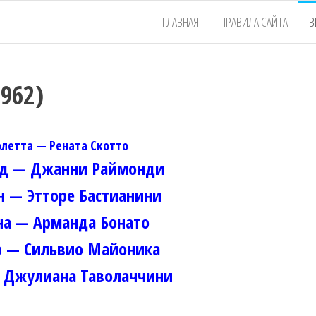
ГЛАВНАЯ
ПРАВИЛА САЙТА
В
1962)
летта — Рената Скотто
д — Джанни Раймонди
 — Этторе Бастианини
на — Арманда Бонато
р — Сильвио Майоника
 Джулиана Таволаччини