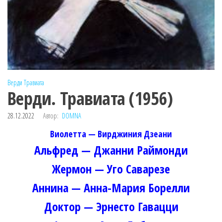
Верди
Травиата
Верди. Травиата (1956)
28.12.2022
Автор:
DOMNA
Виолетта — Вирджиния Дзеани
Альфред — Джанни Раймонди
Жермон — Уго Саварезе
Аннина — Анна-Мария Борелли
Доктор — Эрнесто Гавацци