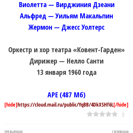
Виолетта — Вирджиния Дзеани
Альфред — Уильям Макальпин
Жермон — Джесс Уолтерс
Оркестр и хор театра «Ковент-Гарден»
Дирижер — Нелло Санти
13 января 1960 года
APE (487 Мб)
[hide]
https://cloud.mail.ru/public/YqBB/4DkXSHf6L
[/hide]
0
Предыдущая
ПРЕДЫДУЩАЯ
СЛЕДУЮЩАЯ
Сл