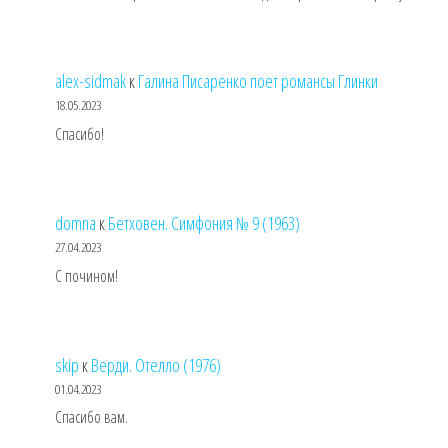
alex-sidmak
к
Галина Писаренко поет романсы Глинки
18.05.2023
Спасибо!
domna
к
Бетховен. Симфония № 9 (1963)
27.04.2023
С почином!
skip
к
Верди. Отелло (1976)
01.04.2023
Спасибо вам.