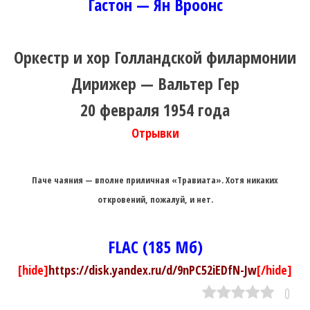
Гастон — Ян Вроонс
Оркестр и хор Голландской филармонии
Дирижер — Вальтер Гер
20 февраля 1954 года
Отрывки
Паче чаяния — вполне приличная «Травиата». Хотя никаких
откровений, пожалуй, и нет.
FLAC (185 Мб)
[hide]
https://disk.yandex.ru/d/9nPC52iEDfN-Jw
[/hide]
0