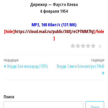
Дирижер — Фаусто Клева
6 февраля 1954
MP3, 160 Кбит/с (131 Мб)
[hide]
https://cloud.mail.ru/public/36XJ/eCPfMM7hJ
[/hide
]
0
Навигация
Предыдущая
ПРЕДЫДУЩАЯ
СЛЕДУЮЩАЯ
Сл
Верди. Бал-маскарад (1955)
Верди. Симон Бокканегра (1964)
по
запись
за
записям
Поиск
Поиск