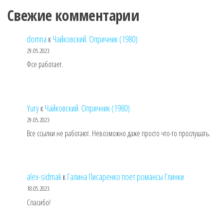
Свежие комментарии
domna
к
Чайковский. Опричник (1980)
29.05.2023
Фсе работает.
Yury
к
Чайковский. Опричник (1980)
29.05.2023
Все ссылки не работают. Невозможно даже просто что-то прослушать.
alex-sidmak
к
Галина Писаренко поет романсы Глинки
18.05.2023
Спасибо!