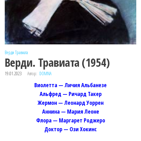
Верди
Травиата
Верди. Травиата (1954)
19.01.2023
Автор:
DOMNA
Виолетта — Личия Альбанезе
Альфред — Ричард Такер
Жермон — Леонард Уоррен
Аннина — Мария Леоне
Флора — Маргарет Роджеро
Доктор — Ози Хокинс