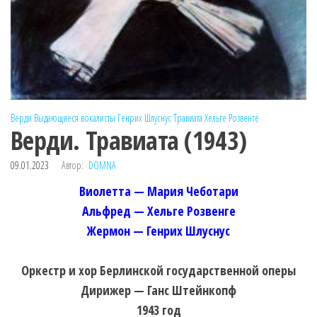
Верди
Выдающиеся вокалисты
Генрих Шлуснус
Травиата
Хельге Розвенге
Верди. Травиата (1943)
09.01.2023
Автор:
DOMNA
Виолетта — Мария Чеботари
Альфред — Хельге Розвенге
Жермон — Генрих Шлуснус
Оркестр и хор Берлинской государственной оперы
Дирижер — Ганс Штейнкопф
1943 год