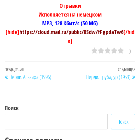
Отрывки
Исполняется на немецком
MP3, 128 Кбит/с (50 Мб)
[hide]
https://cloud.mail.ru/public/8Sdw/fFgpdaTw6
[/hid
e]
0
Навигация
Предыдущая
ПРЕДЫДУЩАЯ
СЛЕДУЮЩАЯ
Сл
Верди. Альзира (1996)
Верди. Трубадур (1953)
по
запись
за
записям
Поиск
Поиск