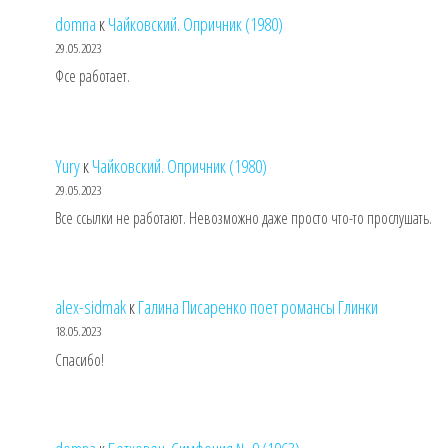
domna
к
Чайковский. Опричник (1980)
29.05.2023
Фсе работает.
Yury
к
Чайковский. Опричник (1980)
29.05.2023
Все ссылки не работают. Невозможно даже просто что-то прослушать.
alex-sidmak
к
Галина Писаренко поет романсы Глинки
18.05.2023
Спасибо!