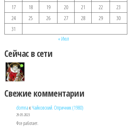
17
18
19
20
21
22
23
24
25
26
27
28
29
30
31
« Июл
Сейчас в сети
Свежие комментарии
domna
к
Чайковский. Опричник (1980)
29.05.2023
Фсе работает.