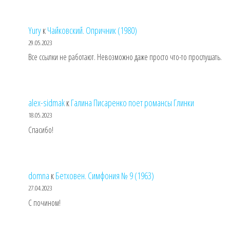
Yury
к
Чайковский. Опричник (1980)
29.05.2023
Все ссылки не работают. Невозможно даже просто что-то прослушать.
alex-sidmak
к
Галина Писаренко поет романсы Глинки
18.05.2023
Спасибо!
domna
к
Бетховен. Симфония № 9 (1963)
27.04.2023
С почином!