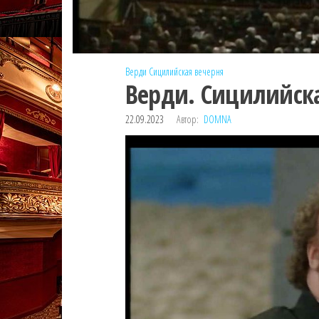
Верди
Сицилийская вечерня
Верди. Сицилийска
22.09.2023
Автор:
DOMNA