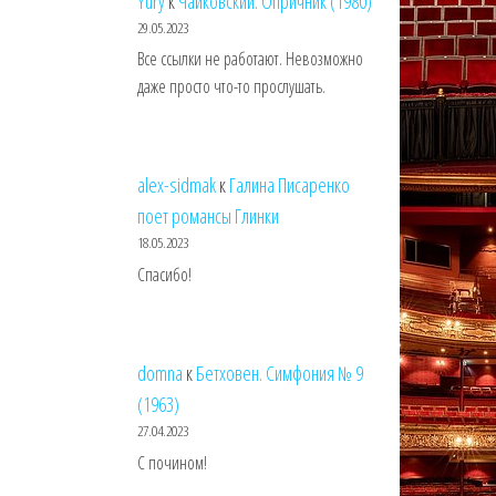
Yury
к
Чайковский. Опричник (1980)
29.05.2023
Все ссылки не работают. Невозможно
даже просто что-то прослушать.
alex-sidmak
к
Галина Писаренко
поет романсы Глинки
18.05.2023
Спасибо!
domna
к
Бетховен. Симфония № 9
(1963)
27.04.2023
С почином!