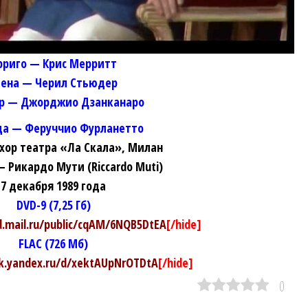
рриго — Крис Мерритт
лена — Черил Стьюдер
р — Джорджио Дзанканаро
да — Феруччио Фурланетто
 хор театра «Ла Скала», Милан
 Рикардо Мути (Riccardo Muti)
7 декабря 1989 года
DVD-9 (7,25 Гб)
ud.mail.ru/public/cqAM/6NQB5DtEA
[/hide]
FLAC (726 Мб)
sk.yandex.ru/d/xektAUpNrOTDtA
[/hide]
0