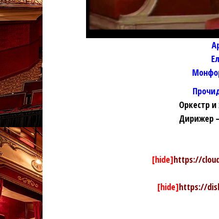
А
Е
Монфо
Прочи
Оркестр и
Дирижер —
[hide]
https://clo
[hide]
https://di