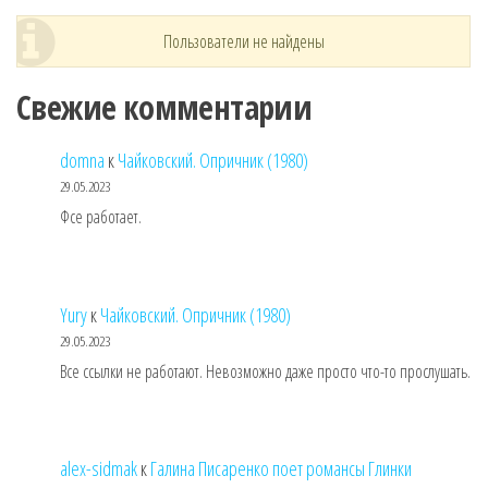
Пользователи не найдены
Свежие комментарии
domna
к
Чайковский. Опричник (1980)
29.05.2023
Фсе работает.
Yury
к
Чайковский. Опричник (1980)
29.05.2023
Все ссылки не работают. Невозможно даже просто что-то прослушать.
alex-sidmak
к
Галина Писаренко поет романсы Глинки