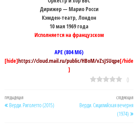
Оркестр и хор BBC
Дирижер — Марио Росси
Кэмден-театр, Лондон
10 мая 1969 года
Исполняется на французском
APE (804 Мб)
[hide]
https://cloud.mail.ru/public/HBoM/vZsJSUqpe
[/hide
]
0
Навигация
Предыдущая
ПРЕДЫДУЩАЯ
СЛЕДУЮЩАЯ
Сл
Верди. Риголетто (2015)
Верди. Сицилийская вечерня
по
запись
за
(1974)
записям