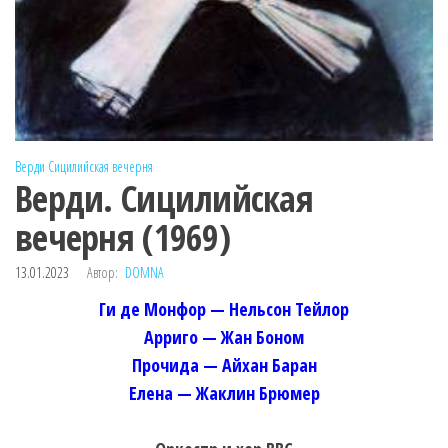
Верди
Сицилийская вечерня
Верди. Сицилийская
вечерня (1969)
13.01.2023
Автор:
DOMNA
Ги де Монфор — Нельсон Тейлор
Арриго — Жан Боном
Прочида — Айхан Баран
Елена — Жаклин Брюмер