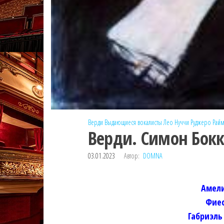
Верди
Выдающиеся вокалисты
Лео Нуччи
Руджеро Рай
Верди. Симон Бокк
03.01.2023
Автор:
DOMNA
Амел
Фиес
Габриэл