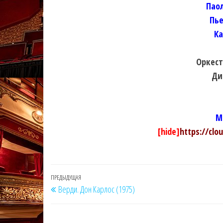
Пао
Пье
Ка
Оркест
Ди
M
[hide]
https://clo
Навигация
Предыдущая
ПРЕДЫДУЩАЯ
Верди. Дон Карлос (1975)
по
запись
записям