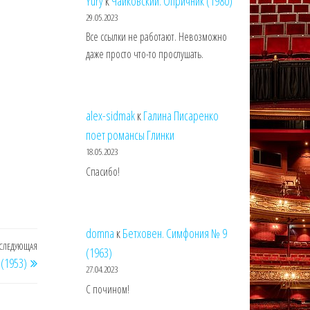
Yury
к
Чайковский. Опричник (1980)
29.05.2023
Все ссылки не работают. Невозможно
даже просто что-то прослушать.
alex-sidmak
к
Галина Писаренко
поет романсы Глинки
18.05.2023
Спасибо!
domna
к
Бетховен. Симфония № 9
СЛЕДУЮЩАЯ
Следующая
(1963)
 (1953)
запись
27.04.2023
С почином!