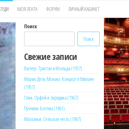
ЕРДИ
МОЯ ЛЕНТА
ФОРУМ
ЛИЧНЫЙ КАБИНЕТ
Поиск
Поиск
Свежие записи
Вагнер. Тристан и Изольда (1937)
Марио Дель Монако. Концерт в Милане
(1957)
Глюк. Орфей и Эвридика (1967)
Пуччини. Богема (1961)
Масканьи. Сельская честь (1967)