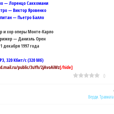
ло — Лоренцо Саккомани
тро — Виктор Яровенко
питан — Пьетро Балло
р и хор оперы Монте-Карло
рижер — Даниэль Орен
1 декабря 1997 года
P3, 320 Кбит/с (320 Мб)
ud.mail.ru/public/3uYh/2jAvoAiWz
[/hide]
0
Верди. Травиата