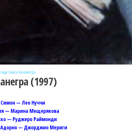
монди
Симон Бокканегра
анегра (1997)
Симон — Лео Нуччи
ия — Марина Мещерякова
ко — Руджеро Раймонди
ь Адорно — Джорджио Мериги