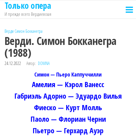
Только опера
Перейти
к
И прежде всего Вердиевская
содержимому
Верди
Симон Бокканегра
Верди. Симон Бокканегра
(1988)
24.12.2022
Автор:
DOMNA
Симон — Пьеро Каппуччилли
Амелия — Кэрол Ванесс
Габриэль Адорно — Эдуардо Вилья
Фиеско — Курт Молль
Паоло — Флориан Черни
Пьетро — Герхард Ауэр