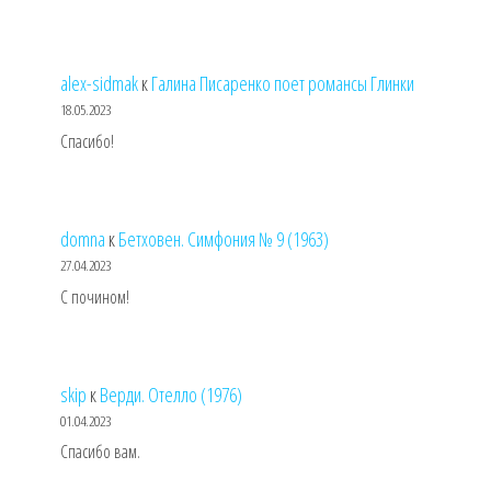
alex-sidmak
к
Галина Писаренко поет романсы Глинки
18.05.2023
Спасибо!
domna
к
Бетховен. Симфония № 9 (1963)
27.04.2023
С почином!
skip
к
Верди. Отелло (1976)
01.04.2023
Спасибо вам.