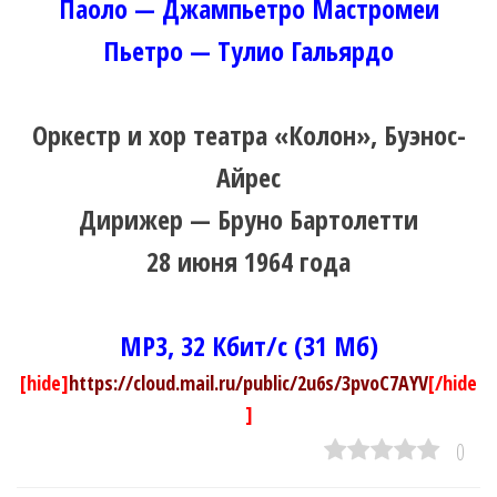
Паоло — Джампьетро Мастромеи
Пьетро — Тулио Гальярдо
Оркестр и хор театра «Колон», Буэнос-
Айрес
Дирижер — Бруно Бартолетти
28 июня 1964 года
MP3, 32 Кбит/с (31 Мб)
[hide]
https://cloud.mail.ru/public/2u6s/3pvoC7AYV
[/hide
]
0