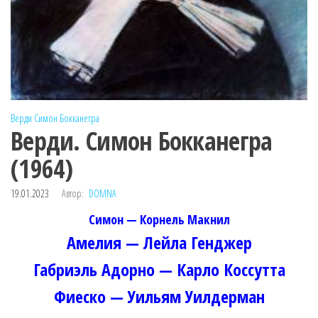
Верди
Симон Бокканегра
Верди. Симон Бокканегра
(1964)
19.01.2023
Автор:
DOMNA
Симон — Корнель Макнил
Амелия — Лейла Генджер
Габриэль Адорно — Карло Коссутта
Фиеско — Уильям Уилдерман