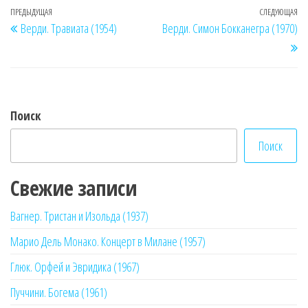
Навигация
Предыдущая
ПРЕДЫДУЩАЯ
СЛЕДУЮЩАЯ
Сл
Верди. Травиата (1954)
Верди. Симон Бокканегра (1970)
по
запись
за
записям
Поиск
Поиск
Свежие записи
Вагнер. Тристан и Изольда (1937)
Марио Дель Монако. Концерт в Милане (1957)
Глюк. Орфей и Эвридика (1967)
Пуччини. Богема (1961)