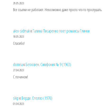
29.05.2023
Все ссылки не работают. Невозможно даже просто что-то прослушать.
alex-sidmak
к
Галина Писаренко поет романсы Глинки
18.05.2023
Спасибо!
domna
к
Бетховен. Симфония № 9 (1963)
27.04.2023
С почином!
skip
к
Верди. Отелло (1976)
01.04.2023