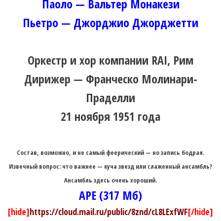
Паоло — Вальтер Монакези
Пьетро — Джорджио Джорджетти
Оркестр и хор компании RAI, Рим
Дирижер — Франческо Молинари-
Праделли
21 ноября 1951 года
Состав, возможно, и не самый феерический — но запись бодрая.
Извечный вопрос: что важнее — куча звезд или слаженный ансамбль?
Ансамбль здесь очень хороший.
APE (317 Мб)
[hide]
https://cloud.mail.ru/public/8znd/cL8LExfWF
[/hide]