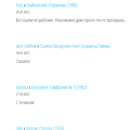
Yury
к
Чайковский. Опричник (1980)
29.05.2023
Все ссылки не работают. Невозможно даже просто что-то прослушать.
alex-sidmak
к
Галина Писаренко поет романсы Глинки
18.05.2023
Спасибо!
domna
к
Бетховен. Симфония № 9 (1963)
27.04.2023
С почином!
skip
к
Верди. Отелло (1976)