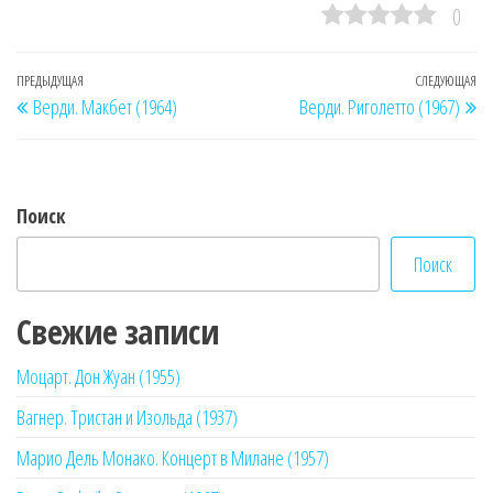
0
Навигация
Предыдущая
ПРЕДЫДУЩАЯ
СЛЕДУЮЩАЯ
Сл
Верди. Макбет (1964)
Верди. Риголетто (1967)
по
запись
за
записям
Поиск
Поиск
Свежие записи
Моцарт. Дон Жуан (1955)
Вагнер. Тристан и Изольда (1937)
Марио Дель Монако. Концерт в Милане (1957)