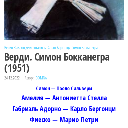
Верди
Выдающиеся вокалисты
Карло Бергонци
Симон Бокканегра
Верди. Симон Бокканегра
(1951)
24.12.2022
Автор:
DOMNA
Симон — Паоло Сильвери
Амелия — Антониетта Стелла
Габриэль Адорно — Карло Бергонци
Фиеско — Марио Петри