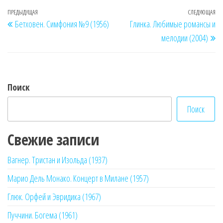
Навигация
Предыдущая
ПРЕДЫДУЩАЯ
СЛЕДУЮЩАЯ
Сл
Бетховен. Симфония №9 (1956)
Глинка. Любимые романсы и
по
запись
за
мелодии (2004)
записям
Поиск
Поиск
Свежие записи
Вагнер. Тристан и Изольда (1937)
Марио Дель Монако. Концерт в Милане (1957)
Глюк. Орфей и Эвридика (1967)
Пуччини. Богема (1961)