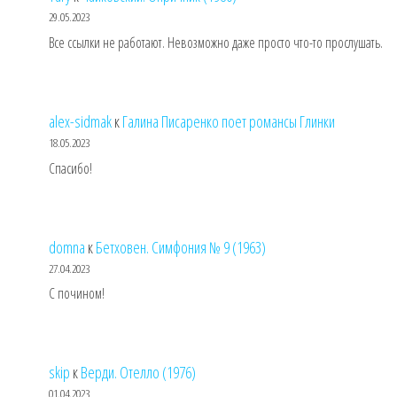
29.05.2023
Все ссылки не работают. Невозможно даже просто что-то прослушать.
alex-sidmak
к
Галина Писаренко поет романсы Глинки
18.05.2023
Спасибо!
domna
к
Бетховен. Симфония № 9 (1963)
27.04.2023
С почином!
skip
к
Верди. Отелло (1976)
01.04.2023