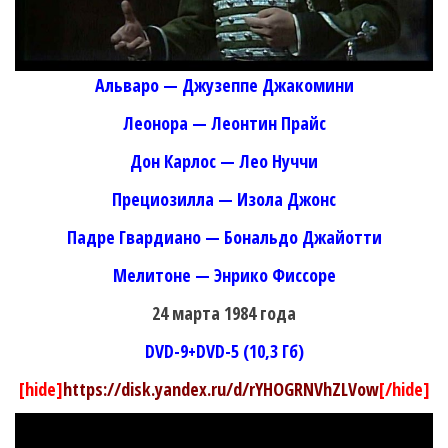
Альваро — Джузеппе Джакомини
Леонора — Леонтин Прайс
Дон Карлос — Лео Нуччи
Прециозилла — Изола Джонс
Падре Гвардиано — Бональдо Джайотти
Мелитоне — Энрико Фиссоре
24 марта 1984 года
DVD-9+DVD-5 (10,3 Гб)
[hide]
https://disk.yandex.ru/d/rYHOGRNVhZLVow
[/hide]