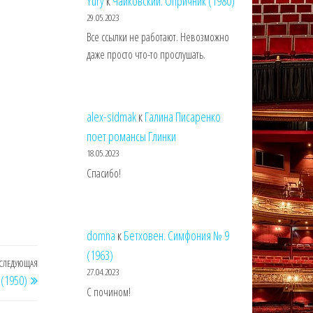
Yury
к
Чайковский. Опричник (1980)
29.05.2023
Все ссылки не работают. Невозможно
даже просто что-то прослушать.
alex-sidmak
к
Галина Писаренко
поет романсы Глинки
18.05.2023
Спасибо!
domna
к
Бетховен. Симфония № 9
(1963)
СЛЕДУЮЩАЯ
Следующая
27.04.2023
(1950)
запись
С почином!