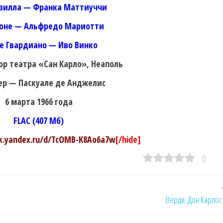
зилла — Франка Маттиуччи
оне — Альфредо Мариотти
е Гвардиано — Иво Винко
ор театра «Сан Карло», Неаполь
р — Паскуале де Анджелис
6 марта 1966 года
FLAC (407 Мб)
sk.yandex.ru/d/TcOMB-K8Ao6a7w
[/hide]
0
Верди. Дон Карлос 