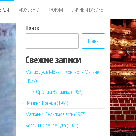
ЕРДИ
МОЯ ЛЕНТА
ФОРУМ
ЛИЧНЫЙ КАБИНЕТ
Поиск
Поиск
Свежие записи
Марио Дель Монако. Концерт в Милане
(1957)
Глюк. Орфей и Эвридика (1967)
Пуччини. Богема (1961)
Масканьи. Сельская честь (1967)
Беллини. Сомнамбула (1971)