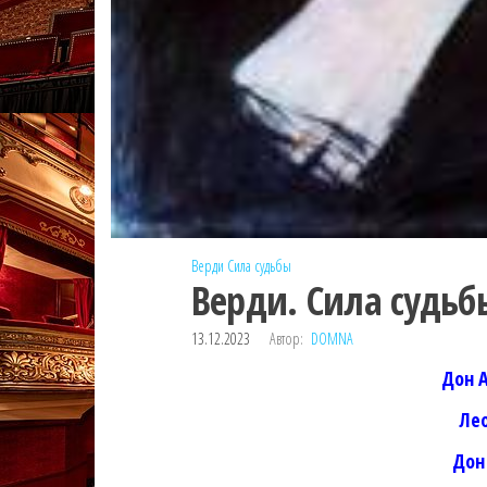
Верди
Сила судьбы
Верди. Сила судьб
13.12.2023
Автор:
DOMNA
Дон 
Ле
Дон