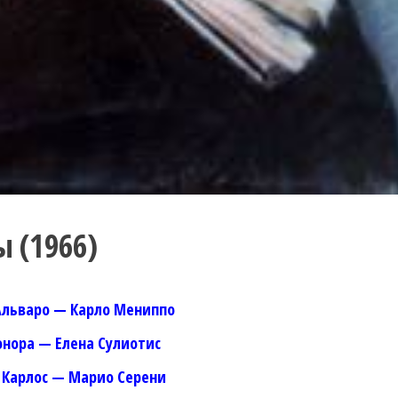
ы (1966)
Альваро — Карло Мениппо
онора — Елена Сулиотис
 Карлос — Марио Серени