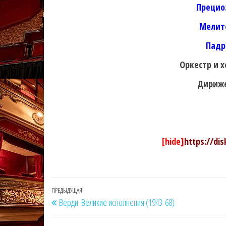
Прецио
Мелит
Падр
Оркестр и х
Дириже
[hide]
https://di
Навигация
Предыдущая
ПРЕДЫДУЩАЯ
Верди. Великие исполнения (1943-68)
по
запись