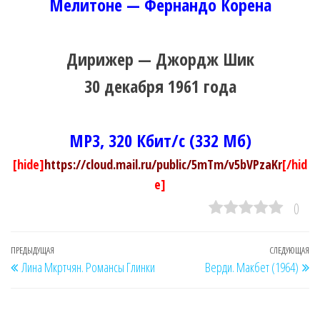
Мелитоне — Фернандо Корена
Дирижер — Джордж Шик
30 декабря 1961 года
MP3, 320 Кбит/с (332 Мб)
[hide]
https://cloud.mail.ru/public/5mTm/v5bVPzaKr
[/hid
e]
0
Навигация
Предыдущая
ПРЕДЫДУЩАЯ
СЛЕДУЮЩАЯ
Сл
Лина Мкртчян. Романсы Глинки
Верди. Макбет (1964)
по
запись
за
записям