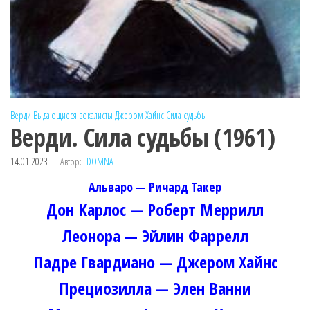
Верди
Выдающиеся вокалисты
Джером Хайнс
Сила судьбы
Верди. Сила судьбы (1961)
14.01.2023
Автор:
DOMNA
Альваро — Ричард Такер
Дон Карлос — Роберт Меррилл
Леонора — Эйлин Фаррелл
Падре Гвардиано — Джером Хайнс
Прециозилла — Элен Ванни