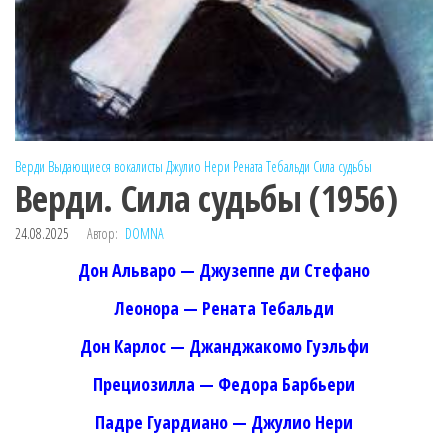
Верди
Выдающиеся вокалисты
Джулио Нери
Рената Тебальди
Сила судьбы
Верди. Сила судьбы (1956)
24.08.2025
Автор:
DOMNA
Дон Альваро — Джузеппе ди Стефано
Леонора — Рената Тебальди
Дон Карлос — Джанджакомо Гуэльфи
Прециозилла — Федора Барбьери
Падре Гуардиано — Джулио Нери