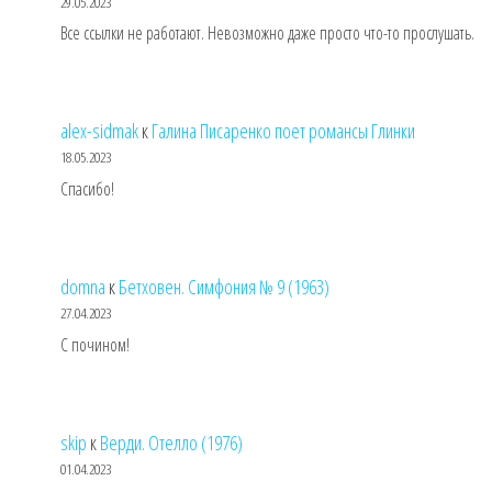
29.05.2023
Все ссылки не работают. Невозможно даже просто что-то прослушать.
alex-sidmak
к
Галина Писаренко поет романсы Глинки
18.05.2023
Спасибо!
domna
к
Бетховен. Симфония № 9 (1963)
27.04.2023
С почином!
skip
к
Верди. Отелло (1976)
01.04.2023