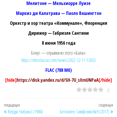
Мелитоне — Мельхиорре Луизе
Маркиз ди Калатрава — Паоло Вашингтон
Оркестр и хор театра «Коммунале», Флоренция
Дирижер — Габриэле Сантини
8 июня 1956 года
Бонус — отрывки из этого «Бала»:
https://intoclassics.net/news/2022-12-11-53032
FLAC (788 Мб)
[hide]
https://disk.yandex.ru/d/SH-7U_sXmUNPaA
[/hide]
0
Навигация
Предыдущая
ПРЕДЫДУЩАЯ
СЛЕДУЮЩАЯ
Сл
Верди. Набукко (1984)
Бетховен. Симфония №9 (2017)
по
запись
за