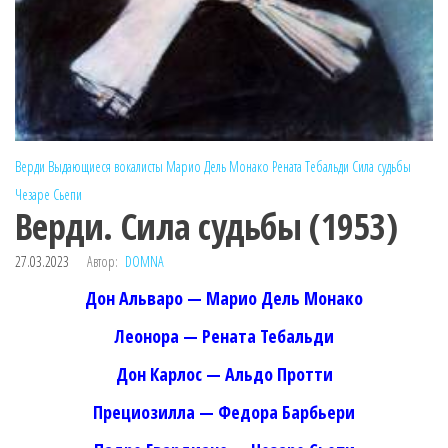
Верди
Выдающиеся вокалисты
Марио Дель Монако
Рената Тебальди
Сила судьбы
Чезаре Сьепи
Верди. Сила судьбы (1953)
27.03.2023
Автор:
DOMNA
Дон Альваро — Марио Дель Монако
Леонора — Рената Тебальди
Дон Карлос — Альдо Протти
Прециозилла — Федора Барбьери