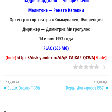
Падре Гвардиано — Чезаре Сьепи
Мелитоне — Ренато Капекки
Оркестр и хор театра «Коммунале», Флоренция
Дирижер — Димитрис Митропулос
14 июня 1953 года
FLAC (656 Мб)
[hide]
https://disk.yandex.ru/d/qE-CAJKAF_QCWA
[/hide]
0
Навигация
Предыдущая
ПРЕДЫДУЩАЯ
СЛЕДУЮЩАЯ
Сл
Верди. Отелло (1980)
Верди. Дон Карлос (1982)
по
запись
за
записям