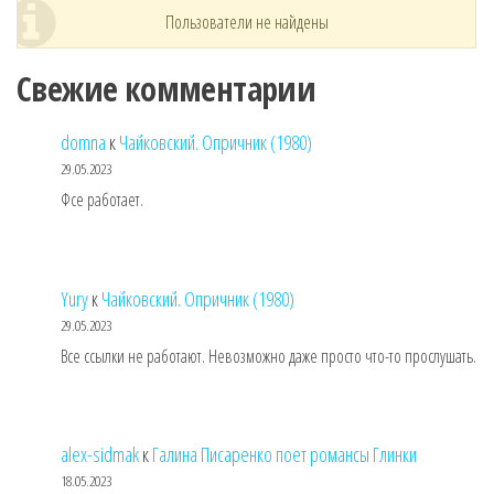
Пользователи не найдены
Свежие комментарии
domna
к
Чайковский. Опричник (1980)
29.05.2023
Фсе работает.
Yury
к
Чайковский. Опричник (1980)
29.05.2023
Все ссылки не работают. Невозможно даже просто что-то прослушать.
alex-sidmak
к
Галина Писаренко поет романсы Глинки
18.05.2023