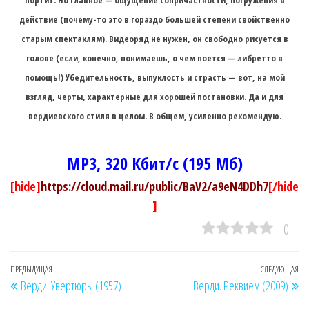
действие (почему-то это в гораздо большей степени свойственно
старым спектаклям). Видеоряд не нужен, он свободно рисуется в
голове (если, конечно, понимаешь, о чем поется — либретто в
помощь!) Убедительность, выпуклость и страсть — вот, на мой
взгляд, черты, характерные для хорошей постановки. Да и для
вердиевского стиля в целом. В общем, усиленно рекомендую.
MP3, 320 Кбит/с (195 Мб)
[hide]
https://cloud.mail.ru/public/BaV2/a9eN4DDh7
[/hide
]
0
Навигация
Предыдущая
ПРЕДЫДУЩАЯ
СЛЕДУЮЩАЯ
Сл
Верди. Увертюры (1957)
Верди. Реквием (2009)
по
запись
за