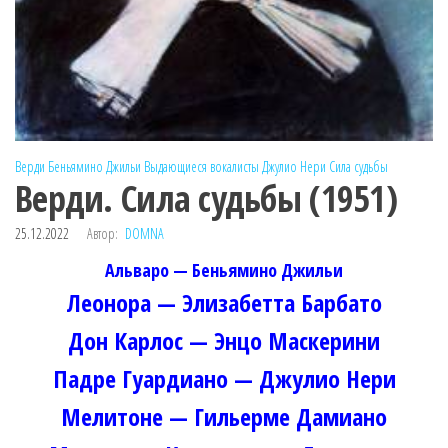
Верди
Беньямино Джильи
Выдающиеся вокалисты
Джулио Нери
Сила судьбы
Верди. Сила судьбы (1951)
25.12.2022
Автор:
DOMNA
Альваро — Беньямино Джильи
Леонора — Элизабетта Барбато
Дон Карлос — Энцо Маскерини
Падре Гуардиано — Джулио Нери
Мелитоне — Гильерме Дамиано