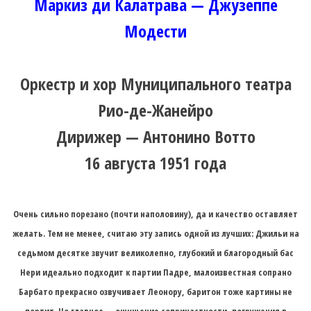
Маркиз ди Калатрава — Джузеппе
Модести
Оркестр и хор Муниципального театра
Рио-де-Жанейро
Дирижер — Антонино Вотто
16 августа 1951 года
Очень сильно порезано (почти наполовину), да и качество оставляет
желать. Тем не менее, считаю эту запись одной из лучших: Джильи на
седьмом десятке звучит великолепно, глубокий и благородный бас
Нери идеально подходит к партии Падре, малоизвестная сопрано
Барбато прекрасно озвучивает Леонору, баритон тоже картины не
портит. Но главное — ощущение сопричастности, погружения в