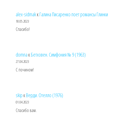
alex-sidmak
к
Галина Писаренко поет романсы Глинки
18.05.2023
Спасибо!
domna
к
Бетховен. Симфония № 9 (1963)
27.04.2023
С почином!
skip
к
Верди. Отелло (1976)
01.04.2023
Спасибо вам.