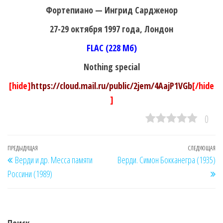
Фортепиано — Ингрид Сардженор
27-29 октября 1997 года, Лондон
FLAC (228 Мб)
Nothing special
[hide]
https://cloud.mail.ru/public/2jem/4AajP1VGb
[/hide
]
0
Навигация
Предыдущая
ПРЕДЫДУЩАЯ
СЛЕДУЮЩАЯ
Сл
Верди и др. Месса памяти
Верди. Симон Бокканегра (1935)
по
запись
за
Россини (1989)
записям
Поиск