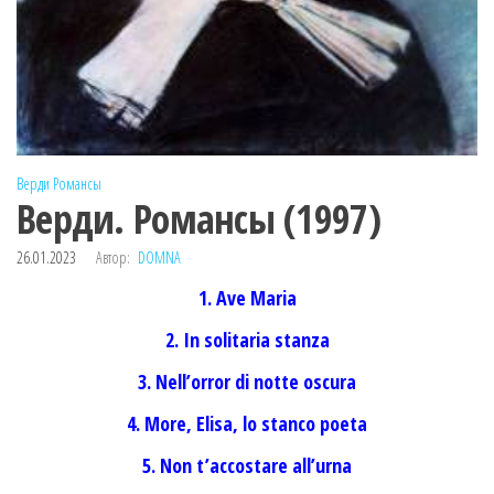
Верди
Романсы
Верди. Романсы (1997)
26.01.2023
Автор:
DOMNA
1. Ave Maria
2. In solitaria stanza
3. Nell’orror di notte oscura
4. More, Elisa, lo stanco poeta
5. Non t’accostare all’urna