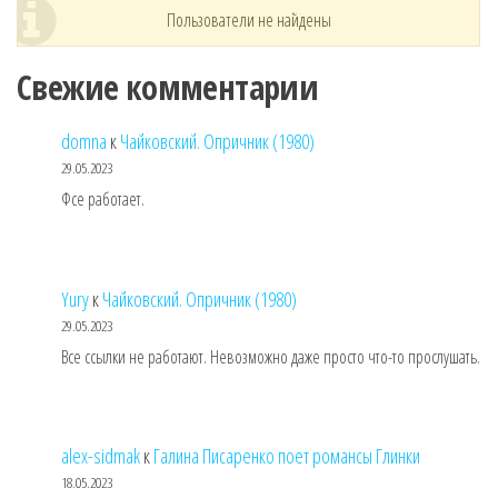
Пользователи не найдены
Свежие комментарии
domna
к
Чайковский. Опричник (1980)
29.05.2023
Фсе работает.
Yury
к
Чайковский. Опричник (1980)
29.05.2023
Все ссылки не работают. Невозможно даже просто что-то прослушать.
alex-sidmak
к
Галина Писаренко поет романсы Глинки
18.05.2023