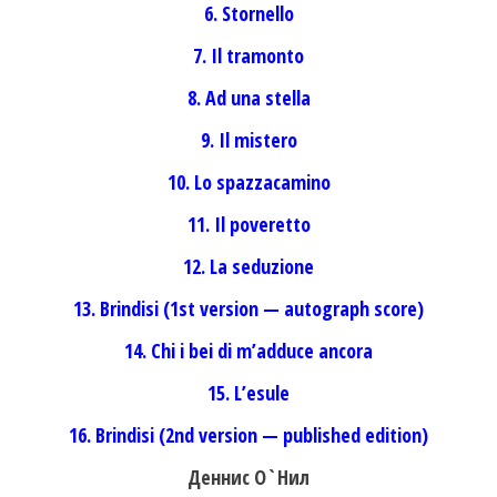
6. Stornello
7. Il tramonto
8. Ad una stella
9. Il mistero
10. Lo spazzacamino
11. Il poveretto
12. La seduzione
13. Brindisi (1st version — autograph score)
14. Chi i bei di m’adduce ancora
15. L’esule
16. Brindisi (2nd version — published edition)
Деннис О`Нил