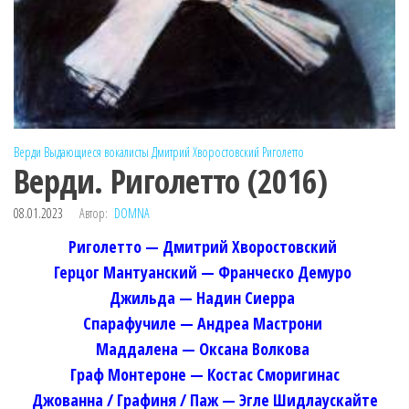
Верди
Выдающиеся вокалисты
Дмитрий Хворостовский
Риголетто
Верди. Риголетто (2016)
08.01.2023
Автор:
DOMNA
Риголетто — Дмитрий Хворостовский
Герцог Мантуанский — Франческо Демуро
Джильда — Надин Сиерра
Спарафучиле — Андреа Мастрони
Маддалена — Оксана Волкова
Граф Монтероне — Костас Сморигинас
Джованна / Графиня / Паж — Эгле Шидлаускайте