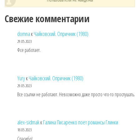
Свежие комментарии
domna
к
Чайковский. Опричник (1980)
29.05.2023
Фсе работает.
Yury
к
Чайковский. Опричник (1980)
29.05.2023
Все ссылки не работают. Невозможно даже просто что-то прослушать.
alex-sidmak
к
Галина Писаренко поет романсы Глинки
18.05.2023
Спасибо!