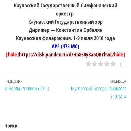
Каунасский Государственный Симфонический
оркестр
Каунасский Государственный хор
Дирижер — Константин Орбелян
Каунасская филармония. 1-9 июля 2016 года
APE (472 Мб)
[hide]
https://disk.yandex.ru/d/Hn850y8a6QBYhw
[/hide]
0
Навигация
Предыдущая
ПРЕДЫДУЩАЯ
СЛЕДУЮЩАЯ
Сл
Верди. Реквием (2011)
Мусоргский. Беседа Свиридова
по
запись
за
(1976)
записям
Поиск