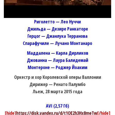
Риголетто — Лео Нуччи
Джильда — Дезире Ранкаторе
Герцог — Джанлука Терранова
Спарафучиле — Лучано Монтанаро
Маддалена — Карла Дирликов
Джованна — Лаура Балидемай
Монтероне — Роджер Йоаким
Оркестр и хор Королевской оперы Валлонии
Дирижер — Ренато Палумбо
Льеж, 28 марта 2015 года
AVI (2,57 Гб)
[hide]
https://disk.yandex.ru/d/t1OE2h3Hx8meTw
[/hide]