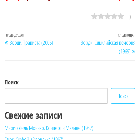
0
Навигация
Предыдущая
ПРЕДЫДУЩАЯ
СЛЕДУЮЩАЯ
Сл
Верди. Травиата (2006)
Верди. Сицилийская вечерня
по
запись
за
(1969)
записям
Поиск
Поиск
Свежие записи
Марио Дель Монако. Концерт в Милане (1957)
Глюк. Орфей и Эвридика (1967)