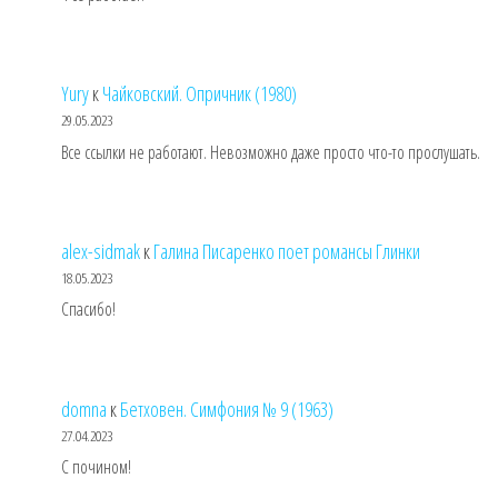
Yury
к
Чайковский. Опричник (1980)
29.05.2023
Все ссылки не работают. Невозможно даже просто что-то прослушать.
alex-sidmak
к
Галина Писаренко поет романсы Глинки
18.05.2023
Спасибо!
domna
к
Бетховен. Симфония № 9 (1963)
27.04.2023
С почином!