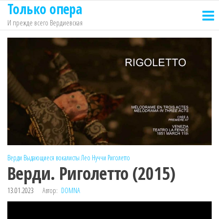
Только опера
Перейти
к
И прежде всего Вердиевская
содержимому
Верди
Выдающиеся вокалисты
Лео Нуччи
Риголетто
Верди. Риголетто (2015)
13.01.2023
Автор:
DOMNA