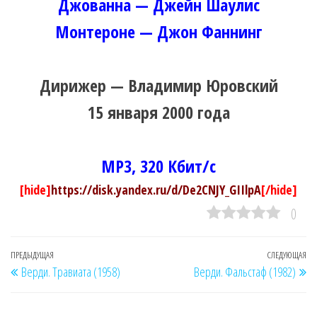
Джованна — Джейн Шаулис
Монтероне — Джон Фаннинг
Дирижер — Владимир Юровский
15 января 2000 года
MP3, 320 Кбит/с
[hide]
https://disk.yandex.ru/d/De2CNJY_GIIlpA
[/hide]
0
Навигация
Предыдущая
ПРЕДЫДУЩАЯ
СЛЕДУЮЩАЯ
Сл
Верди. Травиата (1958)
Верди. Фальстаф (1982)
по
запись
за
записям