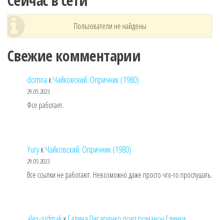
Сейчас в сети
Пользователи не найдены
Свежие комментарии
domna
к
Чайковский. Опричник (1980)
29.05.2023
Фсе работает.
Yury
к
Чайковский. Опричник (1980)
29.05.2023
Все ссылки не работают. Невозможно даже просто что-то прослушать.
alex-sidmak
к
Галина Писаренко поет романсы Глинки