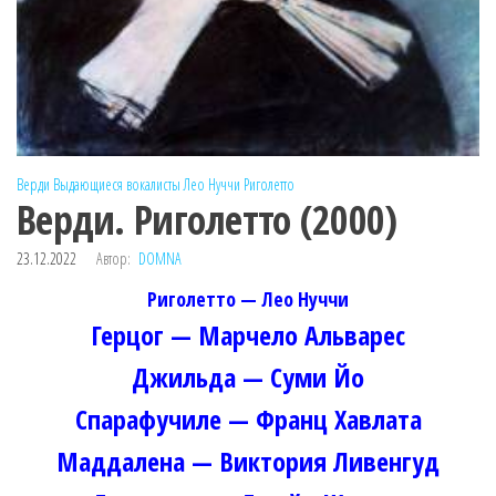
Верди
Выдающиеся вокалисты
Лео Нуччи
Риголетто
Верди. Риголетто (2000)
23.12.2022
Автор:
DOMNA
Риголетто — Лео Нуччи
Герцог — Марчело Альварес
Джильда — Суми Йо
Спарафучиле — Франц Хавлата
Маддалена — Виктория Ливенгуд