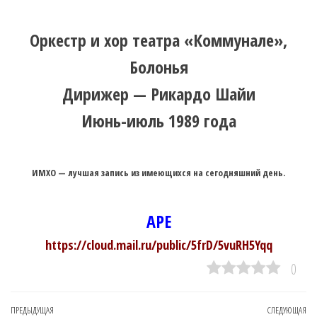
Оркестр и хор театра «Коммунале»,
Болонья
Дирижер — Рикардо Шайи
Июнь-июль 1989 года
ИМХО — лучшая запись из имеющихся на сегодняшний день.
APE
https://cloud.mail.ru/public/5frD/5vuRH5Yqq
0
Навигация
Предыдущая
ПРЕДЫДУЩАЯ
СЛЕДУЮЩАЯ
Сл