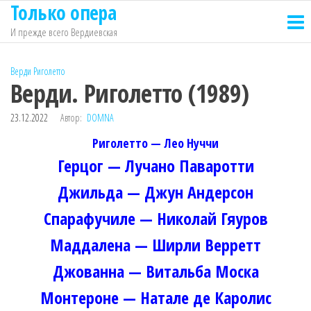
Только опера
Перейти
к
И прежде всего Вердиевская
содержимому
Верди
Риголетто
Верди. Риголетто (1989)
23.12.2022
Автор:
DOMNA
Риголетто — Лео Нуччи
Герцог — Лучано Паваротти
Джильда — Джун Андерсон
Спарафучиле — Николай Гяуров
Маддалена — Ширли Верретт
Джованна — Витальба Моска
Монтероне — Натале де Каролис