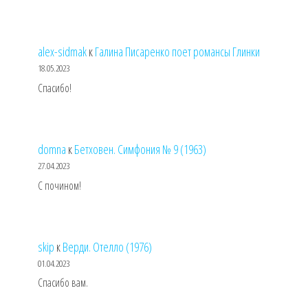
alex-sidmak
к
Галина Писаренко поет романсы Глинки
18.05.2023
Спасибо!
domna
к
Бетховен. Симфония № 9 (1963)
27.04.2023
С почином!
skip
к
Верди. Отелло (1976)
01.04.2023
Спасибо вам.