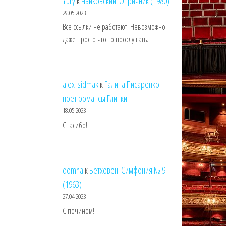
Yury
к
Чайковский. Опричник (1980)
29.05.2023
Все ссылки не работают. Невозможно
даже просто что-то прослушать.
alex-sidmak
к
Галина Писаренко
поет романсы Глинки
18.05.2023
Спасибо!
domna
к
Бетховен. Симфония № 9
(1963)
27.04.2023
С почином!