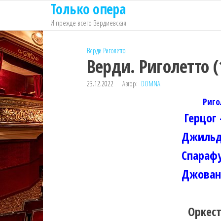
Только опера
Перейти
к
И прежде всего Вердиевская
содержимому
Верди
Риголетто
Верди. Риголетто (
23.12.2022
Автор:
DOMNA
Риго
Герцог
Джильд
Спараф
Джован
Оркест