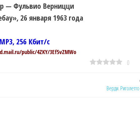
р — Фульвио Верницци
бау», 26 января 1963 года
MP3, 256 Кбит/с
ud.mail.ru/public/4ZKY/3Ef5vZMWo
0
Верди. Риголетто