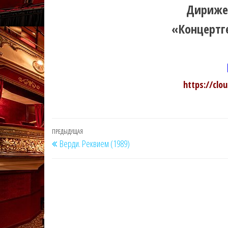
Дириже
«Концертге
https://clo
Навигация
Предыдущая
ПРЕДЫДУЩАЯ
Верди. Реквием (1989)
по
запись
записям