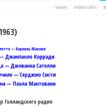
ГЛАВНАЯ
ПРАВИЛА САЙТА
В
1963)
летто — Корнель Макнил
 — Джанпаоло Корради
а — Джованна Сателли
училе — Серджио Систи
на — Паола Мантовани
р Голландского радио