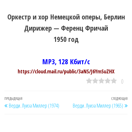
Оркестр и хор Немецкой оперы, Берлин
Дирижер — Ференц Фричай
1950 год
MP3, 128 Кбит/с
https://cloud.mail.ru/public/3aNS/J6YmSuZHX
0
Навигация
Предыдущая
ПРЕДЫДУЩАЯ
СЛЕДУЮЩАЯ
Сл
Верди. Луиза Миллер (1974)
Верди. Луиза Миллер (1965)
по
запись
за
записям