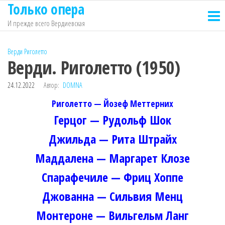
Только опера
Перейти
к
И прежде всего Вердиевская
содержимому
Верди
Риголетто
Верди. Риголетто (1950)
24.12.2022
Автор:
DOMNA
Риголетто — Йозеф Меттерних
Герцог — Рудольф Шок
Джильда — Рита Штрайх
Маддалена — Маргарет Клозе
Спарафечиле — Фриц Хоппе
Джованна — Сильвия Менц
Монтероне — Вильгельм Ланг