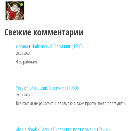
Свежие комментарии
domna
к
Чайковский. Опричник (1980)
29.05.2023
Фсе работает.
Yury
к
Чайковский. Опричник (1980)
29.05.2023
Все ссылки не работают. Невозможно даже просто что-то прослушать.
alex-sidmak
к
Галина Писаренко поет романсы Глинки