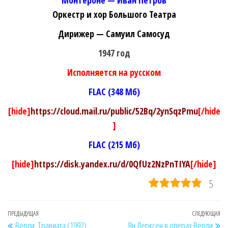
Оркестр и хор Большого Театра
Дирижер — Самуил Самосуд
1947 год
Исполняется на русском
FLAC (348 Мб)
[hide]
https://cloud.mail.ru/public/52Bq/2ynSqzPmu
[/hide
]
FLAC (215 Мб)
[hide]
https://disk.yandex.ru/d/0QfUz2NzPnTIYA
[/hide]
5
Навигация
Предыдущая
ПРЕДЫДУЩАЯ
СЛЕДУЮЩАЯ
Сл
Верди. Травиата (1992)
Ян Дерксен в операх Верди