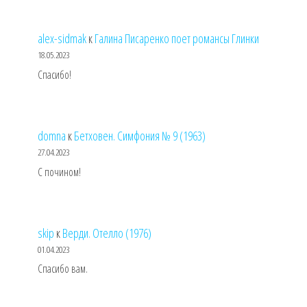
alex-sidmak
к
Галина Писаренко поет романсы Глинки
18.05.2023
Спасибо!
domna
к
Бетховен. Симфония № 9 (1963)
27.04.2023
С почином!
skip
к
Верди. Отелло (1976)
01.04.2023
Спасибо вам.