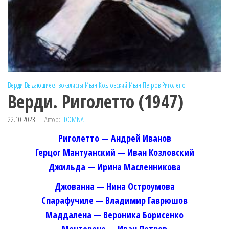
Верди
Выдающиеся вокалисты
Иван Козловский
Иван Петров
Риголетто
Верди. Риголетто (1947)
22.10.2023
Автор:
DOMNA
Риголетто — Андрей Иванов
Герцог Мантуанский — Иван Козловский
Джильда — Ирина Масленникова
Джованна — Нина Остроумова
Спарафучиле — Владимир Гаврюшов
Маддалена — Вероника Борисенко
Монтероне — Иван Петров