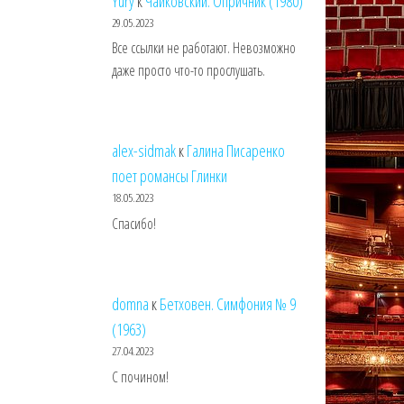
Yury
к
Чайковский. Опричник (1980)
29.05.2023
Все ссылки не работают. Невозможно
даже просто что-то прослушать.
alex-sidmak
к
Галина Писаренко
поет романсы Глинки
18.05.2023
Спасибо!
domna
к
Бетховен. Симфония № 9
(1963)
27.04.2023
С почином!