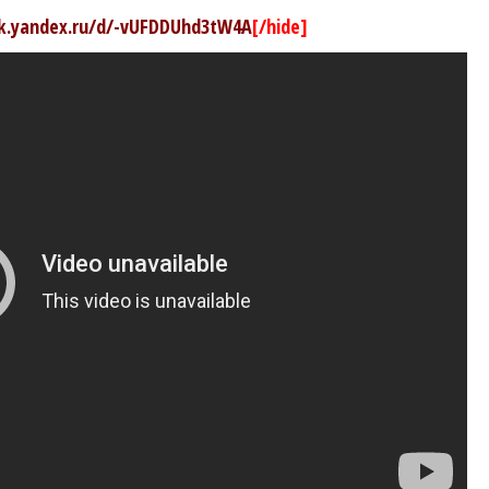
sk.yandex.ru/d/-vUFDDUhd3tW4A
[/hide]