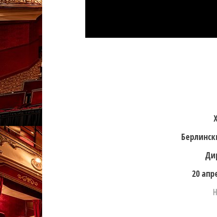
Берлинск
Ди
20 апр
Н