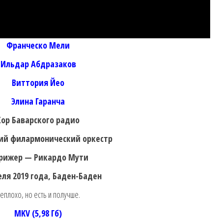
Франческо Мели
Ильдар Абдразаков
Виттория Йео
Элина Гаранча
Хор Баварского радио
ий филармонический оркестр
рижер — Рикардо Мути
еля 2019 года, Баден-Баден
еплохо, но есть и получше.
MKV (5,98 Гб)