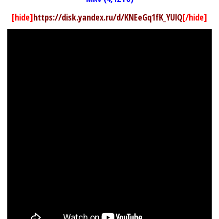
[hide]
https://disk.yandex.ru/d/KNEeGq1fK_YUlQ
[/hide]