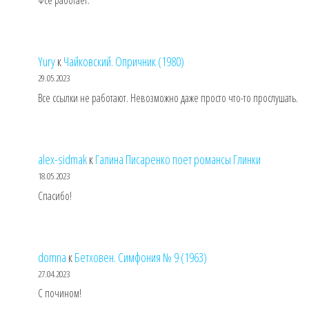
Фсе работает.
Yury
к
Чайковский. Опричник (1980)
29.05.2023
Все ссылки не работают. Невозможно даже просто что-то прослушать.
alex-sidmak
к
Галина Писаренко поет романсы Глинки
18.05.2023
Спасибо!
domna
к
Бетховен. Симфония № 9 (1963)
27.04.2023
С почином!