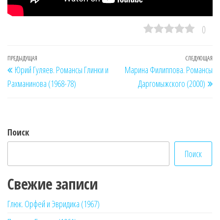
0
Навигация
Предыдущая
ПРЕДЫДУЩАЯ
СЛЕДУЮЩАЯ
Сл
Юрий Гуляев. Романсы Глинки и
Марина Филиппова. Романсы
по
запись
за
Рахманинова (1968-78)
Даргомыжского (2000)
записям
Поиск
Поиск
Свежие записи
Глюк. Орфей и Эвридика (1967)