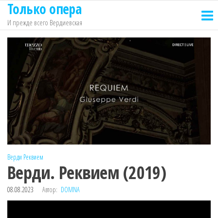
Только опера
Перейти
к
И прежде всего Вердиевская
содержимому
Верди
Реквием
Верди. Реквием (2019)
08.08.2023
Автор:
DOMNA