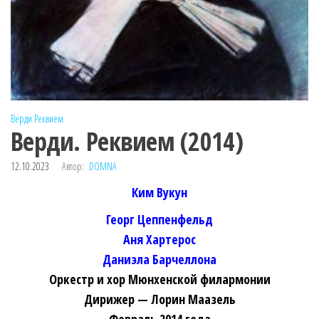
Верди
Реквием
Верди. Реквием (2014)
12.10.2023
Автор:
DOMNA
Ким Вукун
Георг Цеппенфельд
Аня Хартерос
Даниэла Барчеллона
Оркестр и хор Мюнхенской филармонии
Дирижер — Лорин Маазель
Февраль 2014 года