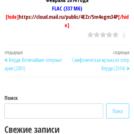
FLAC (337 Мб)
[hide]
https://cloud.mail.ru/public/4EZr/5m4ogm34P
[/hid
e]
0
Навигация
Предыдущая
ПРЕДЫДУЩАЯ
СЛЕДУЮЩАЯ
Сл
Верди. Величайшие оперные
Симфоническая музыка из опер
по
запись
за
арии (2001)
Верди (2014)
записям
Поиск
Поиск
Свежие записи