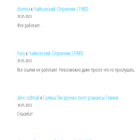
domna
к
Чайковский. Опричник (1980)
29.05.2023
Фсе работает.
Yury
к
Чайковский. Опричник (1980)
29.05.2023
Все ссылки не работают. Невозможно даже просто что-то прослушать.
alex-sidmak
к
Галина Писаренко поет романсы Глинки
18.05.2023
Спасибо!