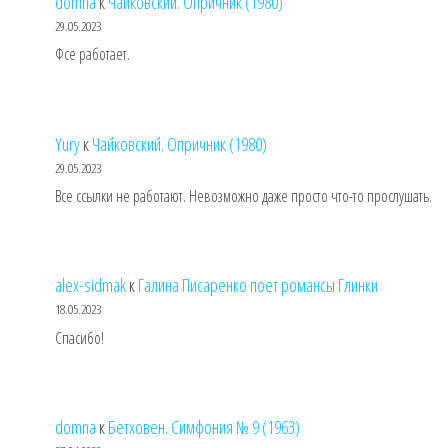
domna
к
Чайковский. Опричник (1980)
29.05.2023
Фсе работает.
Yury
к
Чайковский. Опричник (1980)
29.05.2023
Все ссылки не работают. Невозможно даже просто что-то прослушать.
alex-sidmak
к
Галина Писаренко поет романсы Глинки
18.05.2023
Спасибо!
domna
к
Бетховен. Симфония № 9 (1963)