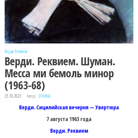
Верди
Реквием
Верди. Реквием. Шуман.
Месса ми бемоль минор
(1963-68)
25.10.2023
Автор:
DOMNA
Верди. Сицилийская вечерня — Увертюра
7 августа 1963 года
Верди. Реквием