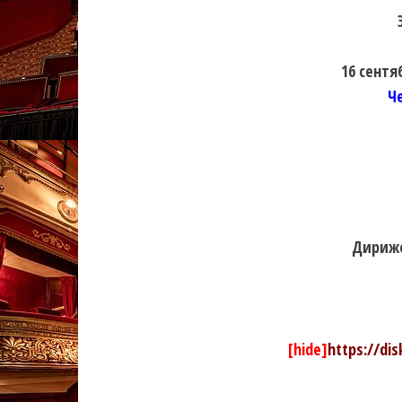
16 сентя
Ч
Дириже
[hide]
https://di