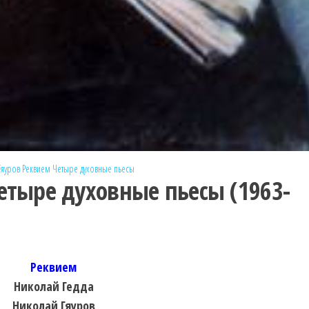
Гяуров
Реквием
Четыре духовные пьесы
етыре духовные пьесы (1963-
Реквием
Николай Гедда
Николай Гяуров