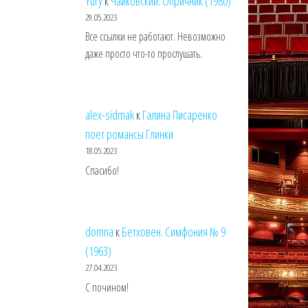
Yury
к
Чайковский. Опричник (1980)
29.05.2023
Все ссылки не работают. Невозможно
даже просто что-то прослушать.
alex-sidmak
к
Галина Писаренко
поет романсы Глинки
18.05.2023
Спасибо!
domna
к
Бетховен. Симфония № 9
(1963)
27.04.2023
С почином!