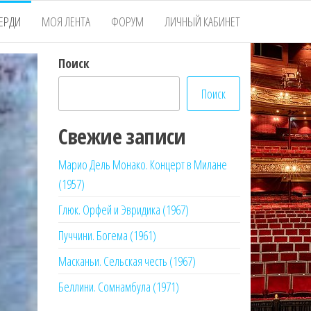
ЕРДИ
МОЯ ЛЕНТА
ФОРУМ
ЛИЧНЫЙ КАБИНЕТ
Поиск
Поиск
Свежие записи
Марио Дель Монако. Концерт в Милане
(1957)
Глюк. Орфей и Эвридика (1967)
Пуччини. Богема (1961)
Масканьи. Сельская честь (1967)
Беллини. Сомнамбула (1971)