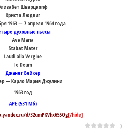
Элизабет Шварцкопф
Криста Людвиг
бря 1963 — 7 апреля 1964 года
етыре духовные пьесы
Ave Maria
Stabat Mater
Laudi alla Vergine
Te Deum
Джанет Бейкер
р — Карло Мария Джулини
1963 год
APE (531 Мб)
sk.yandex.ru/d/32umPKVhx655Og
[/hide]
0