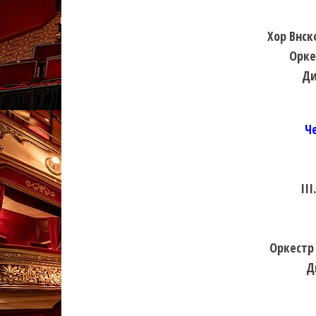
Хор Внск
Орке
Ди
Ч
III
Оркестр
Д