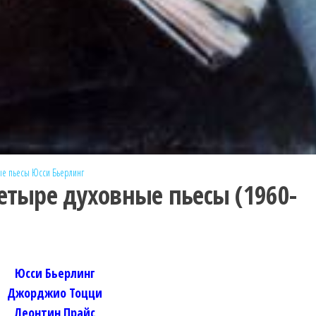
ые пьесы
Юсси Бьерлинг
етыре духовные пьесы (1960-
Юсси Бьерлинг
Джорджио Тоцци
Леонтин Прайс