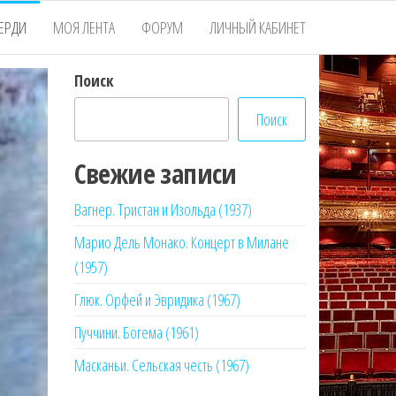
ЕРДИ
МОЯ ЛЕНТА
ФОРУМ
ЛИЧНЫЙ КАБИНЕТ
Поиск
Поиск
Свежие записи
Вагнер. Тристан и Изольда (1937)
Марио Дель Монако. Концерт в Милане
(1957)
Глюк. Орфей и Эвридика (1967)
Пуччини. Богема (1961)
Масканьи. Сельская честь (1967)