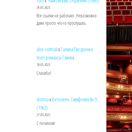
Yury
к
Чайковский. Опричник (1980)
29.05.2023
Все ссылки не работают. Невозможно
даже просто что-то прослушать.
alex-sidmak
к
Галина Писаренко
поет романсы Глинки
18.05.2023
Спасибо!
domna
к
Бетховен. Симфония № 9
(1963)
27.04.2023
С почином!