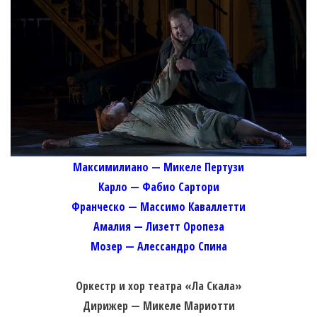
Максимилиано — Микеле Пертузи
Карло — Фабио Сартори
Франческо — Массимо Каваллетти
Амалия — Лизетт Оропеза
Мозер — Алессандро Спина
Оркестр и хор театра «Ла Скала»
Дирижер — Микеле Мариотти