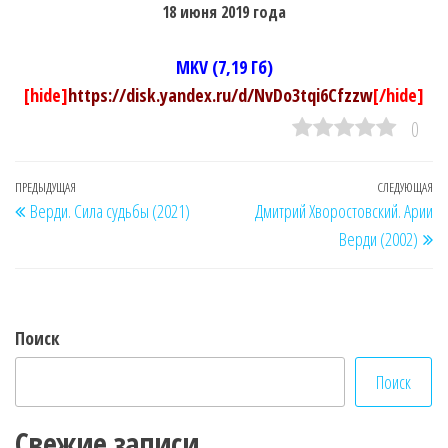
18 июня 2019 года
MKV (7,19 Гб)
[hide]
https://disk.yandex.ru/d/NvDo3tqi6Cfzzw
[/hide]
0
Навигация
Предыдущая
ПРЕДЫДУЩАЯ
СЛЕДУЮЩАЯ
Сл
Верди. Сила судьбы (2021)
Дмитрий Хворостовский. Арии
по
запись
за
Верди (2002)
записям
Поиск
Поиск
Свежие записи