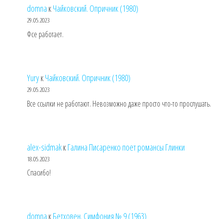
domna
к
Чайковский. Опричник (1980)
29.05.2023
Фсе работает.
Yury
к
Чайковский. Опричник (1980)
29.05.2023
Все ссылки не работают. Невозможно даже просто что-то прослушать.
alex-sidmak
к
Галина Писаренко поет романсы Глинки
18.05.2023
Спасибо!
domna
к
Бетховен. Симфония № 9 (1963)