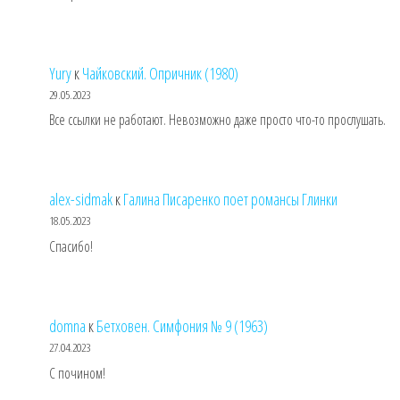
Yury
к
Чайковский. Опричник (1980)
29.05.2023
Все ссылки не работают. Невозможно даже просто что-то прослушать.
alex-sidmak
к
Галина Писаренко поет романсы Глинки
18.05.2023
Спасибо!
domna
к
Бетховен. Симфония № 9 (1963)
27.04.2023
С почином!