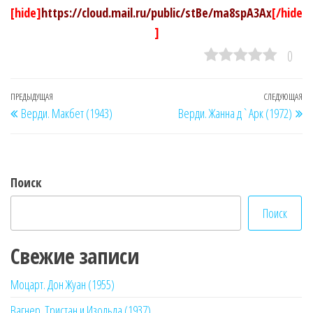
[hide]
https://cloud.mail.ru/public/stBe/ma8spA3Ax
[/hide
]
0
Навигация
Предыдущая
ПРЕДЫДУЩАЯ
СЛЕДУЮЩАЯ
Сл
Верди. Макбет (1943)
Верди. Жанна д`Арк (1972)
по
запись
за
записям
Поиск
Поиск
Свежие записи
Моцарт. Дон Жуан (1955)
Вагнер. Тристан и Изольда (1937)