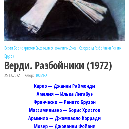
Верди
Борис Христов
Выдающиеся вокалисты
Джоан Сазерленд
Разбойники
Ренато
Брузон
Верди. Разбойники (1972)
25.12.2022
Автор:
DOMNA
Карло — Джанни Раймонди
Амелия — Ильва Лигабуэ
Франческо — Ренато Брузон
Массимилиано — Борис Христов
Арминио — Джампаоло Корради
Мозер — Джованни Фойани