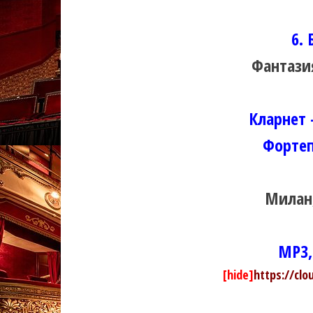
6.
Фантази
Кларнет 
Фортеп
Милан,
MP3,
[hide]
https://clo