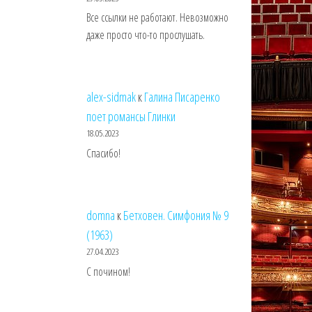
Все ссылки не работают. Невозможно
даже просто что-то прослушать.
alex-sidmak
к
Галина Писаренко
поет романсы Глинки
18.05.2023
Спасибо!
domna
к
Бетховен. Симфония № 9
(1963)
27.04.2023
С почином!