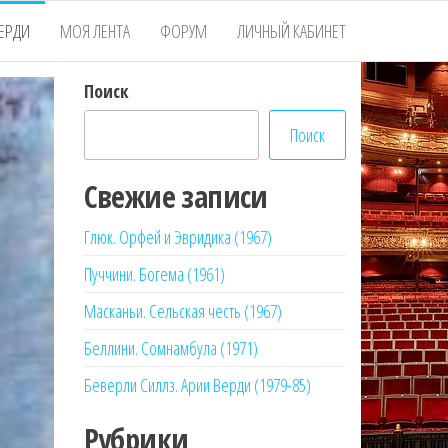
ЕРДИ
МОЯ ЛЕНТА
ФОРУМ
ЛИЧНЫЙ КАБИНЕТ
Поиск
Поиск
Свежие записи
Глюк. Орфей и Эвридика (1967)
Пуччини. Богема (1961)
Масканьи. Сельская честь (1967)
Беллини. Сомнамбула (1971)
Беверли Силлз. Арии Верди (1979-85)
Рубрики