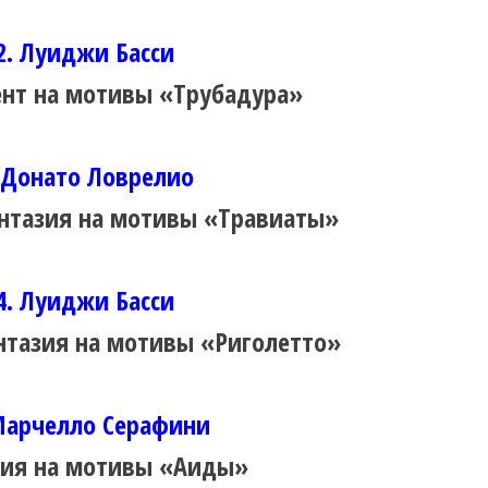
2. Луиджи Басси
нт на мотивы «Трубадура»
 Донато Ловрелио
нтазия на мотивы «Травиаты»
4. Луиджи Басси
нтазия на мотивы «Риголетто»
Марчелло Серафини
ия на мотивы «Аиды»