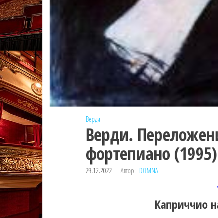
Верди
Верди. Переложен
фортепиано (1995)
29.12.2022
Автор:
DOMNA
Каприччио н