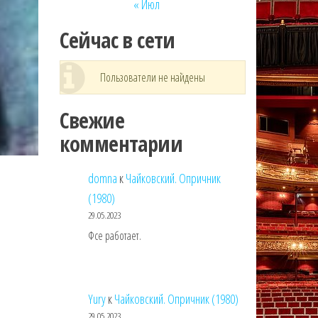
« Июл
Сейчас в сети
Пользователи не найдены
Свежие
комментарии
domna
к
Чайковский. Опричник
(1980)
29.05.2023
Фсе работает.
Yury
к
Чайковский. Опричник (1980)
29.05.2023