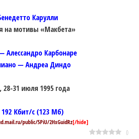
 Бенедетто Карулли
я на мотивы «Макбета»
— Алессандро Карбонаре
иано — Андреа Диндо
 28-31 июля 1995 года
 192 Кбит/с (123 Мб)
ud.mail.ru/public/5PiU/2HxGuidRz
[/hide]
0