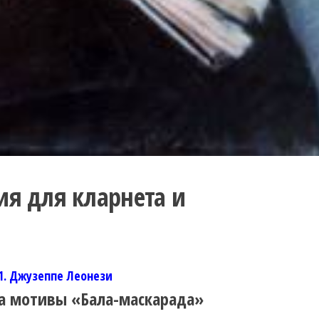
ия для кларнета и
1. Джузеппе Леонези
а мотивы «Бала-маскарада»