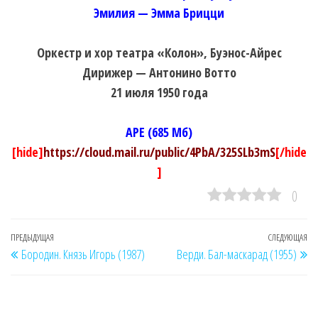
Эмилия — Эмма Брицци
Оркестр и хор театра «Колон», Буэнос-Айрес
Дирижер — Антонино Вотто
21 июля 1950 года
APE (685 Мб)
[hide]
https://cloud.mail.ru/public/4PbA/325SLb3mS
[/hide
]
0
Навигация
Предыдущая
ПРЕДЫДУЩАЯ
СЛЕДУЮЩАЯ
Сл
Бородин. Князь Игорь (1987)
Верди. Бал-маскарад (1955)
по
запись
за
записям