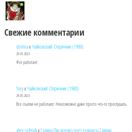
Свежие комментарии
domna
к
Чайковский. Опричник (1980)
29.05.2023
Фсе работает.
Yury
к
Чайковский. Опричник (1980)
29.05.2023
Все ссылки не работают. Невозможно даже просто что-то прослушать.
alex-sidmak
к
Галина Писаренко поет романсы Глинки