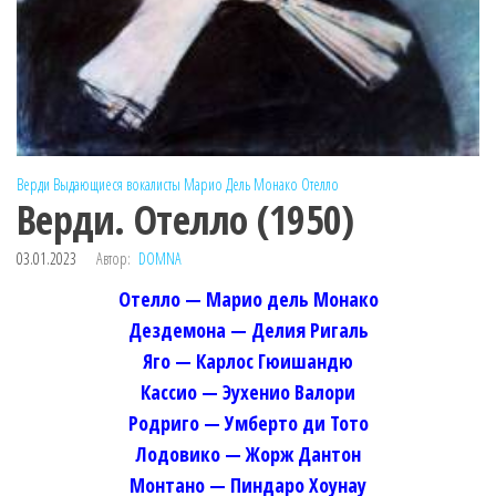
Верди
Выдающиеся вокалисты
Марио Дель Монако
Отелло
Верди. Отелло (1950)
03.01.2023
Автор:
DOMNA
Отелло — Марио дель Монако
Дездемона — Делия Ригаль
Яго — Карлос Гюишандю
Кассио — Эухенио Валори
Родриго — Умберто ди Тото
Лодовико — Жорж Дантон
Монтано — Пиндаро Хоунау