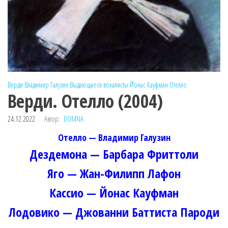
Верди
Владимир Галузин
Выдающиеся вокалисты
Йонас Кауфман
Отелло
Верди. Отелло (2004)
24.12.2022
Автор:
DOMNA
Отелло — Владимир Галузин
Дездемона — Барбара Фриттоли
Яго — Жан-Филипп Лафон
Кассио — Йонас Кауфман
Лодовико — Джованни Баттиста Пароди