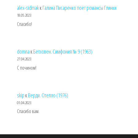
alex-sidmak
к
Галина Писаренко поет романсы Глинки
18.05.2023
Спасибо!
domna
к
Бетховен. Симфония № 9 (1963)
27.04.2023
С почином!
skip
к
Верди. Отелло (1976)
01.04.2023
Спасибо вам.