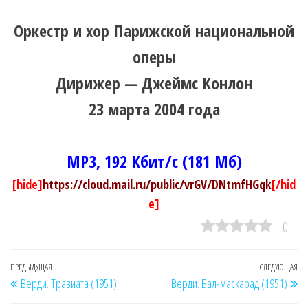
Оркестр и хор Парижской национальной
оперы
Дирижер — Джеймс Конлон
23 марта 2004 года
MP3, 192 Кбит/с (181 Мб)
[hide]
https://cloud.mail.ru/public/vrGV/DNtmfHGqk
[/hid
e]
0
Навигация
Предыдущая
ПРЕДЫДУЩАЯ
СЛЕДУЮЩАЯ
Сл
Верди. Травиата (1951)
Верди. Бал-маскарад (1951)
по
запись
за