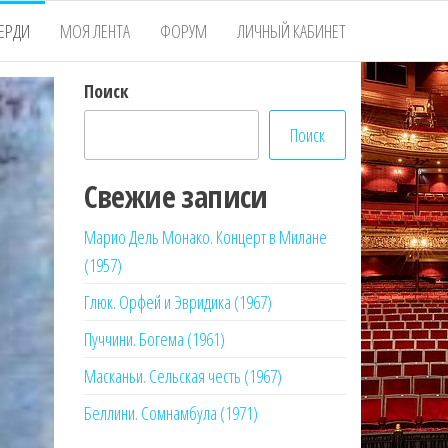
ЕРДИ
МОЯ ЛЕНТА
ФОРУМ
ЛИЧНЫЙ КАБИНЕТ
Поиск
Поиск
Свежие записи
Марио Дель Монако. Концерт в Милане
(1957)
Глюк. Орфей и Эвридика (1967)
Пуччини. Богема (1961)
Масканьи. Сельская честь (1967)
Беллини. Сомнамбула (1971)