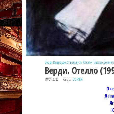
Верди
Выдающиеся вокалисты
Отелло
Пласидо Доминг
Верди. Отелло (19
18.01.2023
Автор:
DOMNA
Оте
Дезд
Я
К