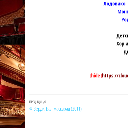
Лодовико 
Монт
Ро
Детс
Хор 
Д
[hide]
https://clo
Навигация
Предыдущая
ПРЕДЫДУЩАЯ
Верди. Бал-маскарад (2011)
по
запись
записям