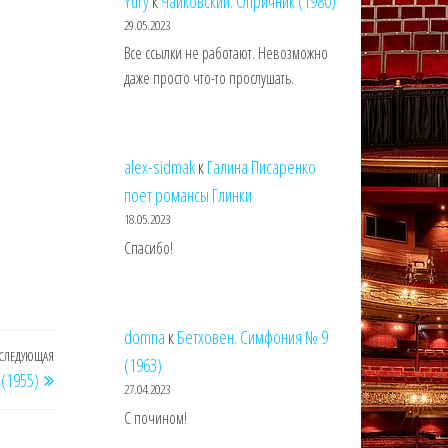
Yury
к
Чайковский. Опричник (1980)
29.05.2023
Все ссылки не работают. Невозможно
даже просто что-то прослушать.
alex-sidmak
к
Галина Писаренко
поет романсы Глинки
18.05.2023
Спасибо!
domna
к
Бетховен. Симфония № 9
СЛЕДУЮЩАЯ
Следующая
(1963)
 (1955)
запись
27.04.2023
С почином!