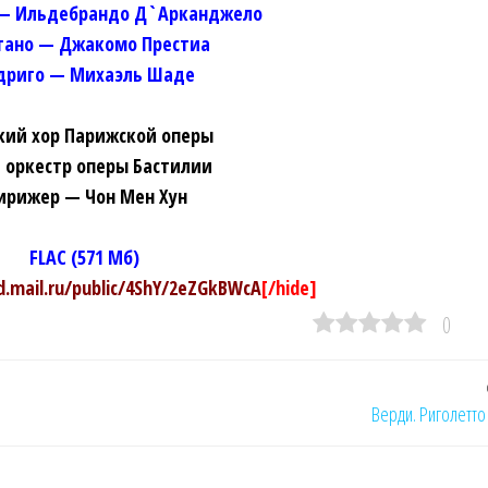
— Ильдебрандо Д`Арканджело
ано — Джакомо Престиа
дриго — Михаэль Шаде
кий хор Парижской оперы
и оркестр оперы Бастилии
ирижер — Чон Мен Хун
FLAC (571 Мб)
ud.mail.ru/public/4ShY/2eZGkBWcA
[/hide]
0
Верди. Риголетто