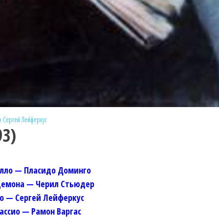
о
Сергей Лейферкус
93)
лло — Пласидо Доминго
емона — Черил Стьюдер
го — Сергей Лейферкус
ассио — Рамон Варгас