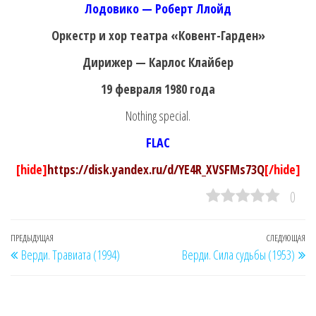
Лодовико — Роберт Ллойд
Оркестр и хор театра «Ковент-Гарден»
Дирижер — Карлос Клайбер
19 февраля 1980 года
Nothing special.
FLAC
[hide]
https://disk.yandex.ru/d/YE4R_XVSFMs73Q
[/hide]
0
Навигация
Предыдущая
ПРЕДЫДУЩАЯ
СЛЕДУЮЩАЯ
Сл
Верди. Травиата (1994)
Верди. Сила судьбы (1953)
по
запись
за
записям