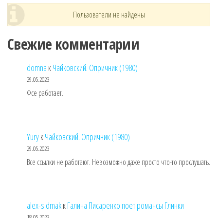
Пользователи не найдены
Свежие комментарии
domna
к
Чайковский. Опричник (1980)
29.05.2023
Фсе работает.
Yury
к
Чайковский. Опричник (1980)
29.05.2023
Все ссылки не работают. Невозможно даже просто что-то прослушать.
alex-sidmak
к
Галина Писаренко поет романсы Глинки
18.05.2023