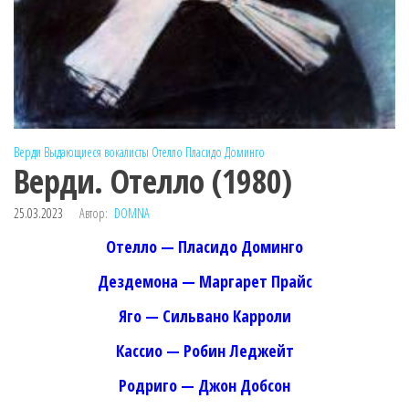
Верди
Выдающиеся вокалисты
Отелло
Пласидо Доминго
Верди. Отелло (1980)
25.03.2023
Автор:
DOMNA
Отелло — Пласидо Доминго
Дездемона — Маргарет Прайс
Яго — Сильвано Карроли
Кассио — Робин Леджейт
Родриго — Джон Добсон