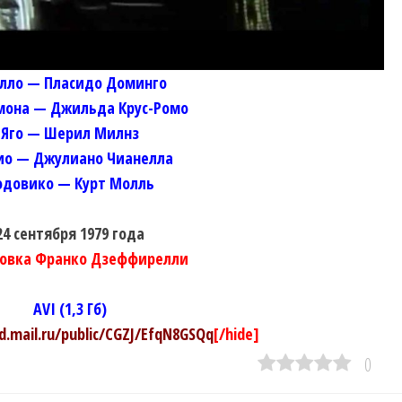
лло — Пласидо Доминго
мона — Джильда Крус-Ромо
Яго — Шерил Милнз
ио — Джулиано Чианелла
одовико — Курт Молль
24 сентября 1979 года
новка Франко Дзеффирелли
AVI (1,3 Гб)
ud.mail.ru/public/CGZJ/EfqN8GSQq
[/hide]
0