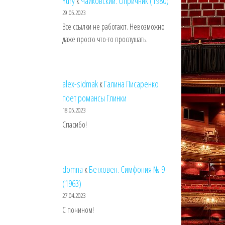
Yury
к
Чайковский. Опричник (1980)
29.05.2023
Все ссылки не работают. Невозможно
даже просто что-то прослушать.
alex-sidmak
к
Галина Писаренко
поет романсы Глинки
18.05.2023
Спасибо!
domna
к
Бетховен. Симфония № 9
(1963)
27.04.2023
С почином!