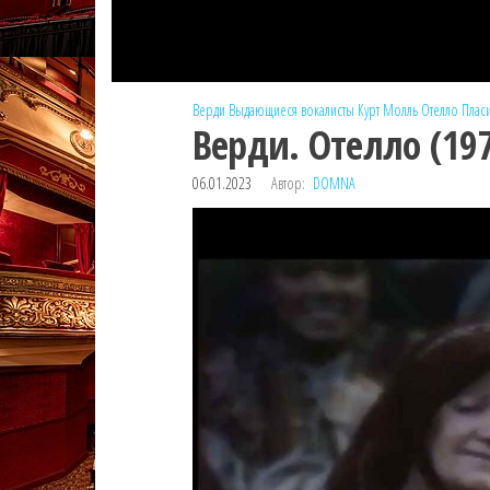
Верди
Выдающиеся вокалисты
Курт Молль
Отелло
Плас
Верди. Отелло (19
06.01.2023
Автор:
DOMNA