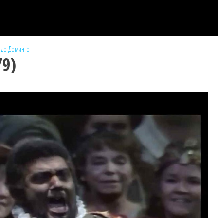
идо Доминго
79)