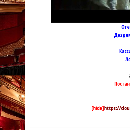
Оте
Дезде
Касс
Л
Поста
[hide]
https://clo