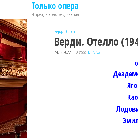
Только опера
Перейти
к
И прежде всего Вердиевская
содержимому
Верди
Отелло
Верди. Отелло (19
24.12.2022
Автор:
DOMNA
О
Дездем
Яго
Кас
Лодов
Эмил