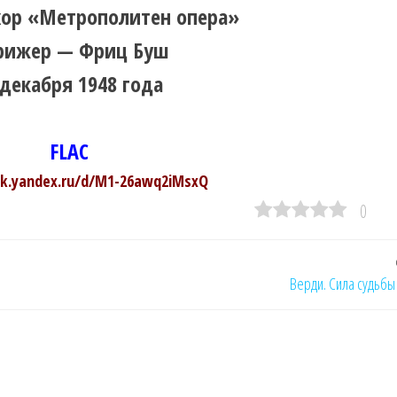
хор «Метрополитен опера»
рижер — Фриц Буш
 декабря 1948 года
FLAC
isk.yandex.ru/d/M1-26awq2iMsxQ
0
Верди. Сила судьбы