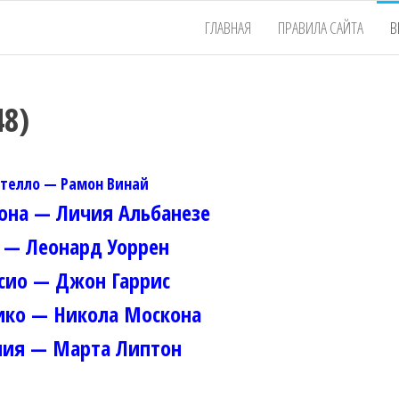
ГЛАВНАЯ
ПРАВИЛА САЙТА
В
48)
телло — Рамон Винай
она — Личия Альбанезе
 — Леонард Уоррен
сио — Джон Гаррис
ико — Никола Москона
ия — Марта Липтон