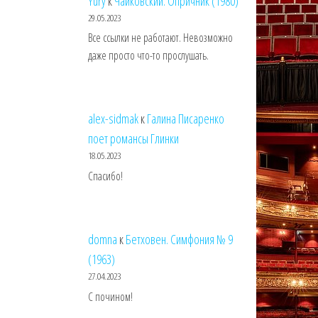
Yury
к
Чайковский. Опричник (1980)
29.05.2023
Все ссылки не работают. Невозможно
даже просто что-то прослушать.
alex-sidmak
к
Галина Писаренко
поет романсы Глинки
18.05.2023
Спасибо!
domna
к
Бетховен. Симфония № 9
(1963)
27.04.2023
С почином!