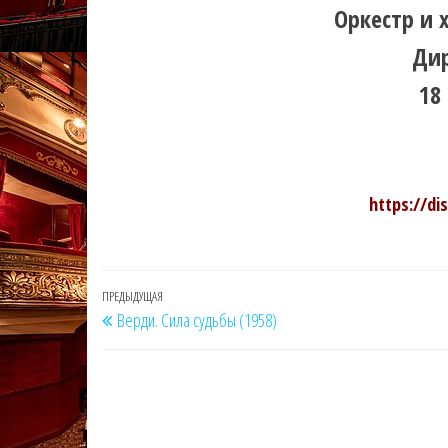
Оркестр и 
Ди
18
https://d
Навигация
Предыдущая
ПРЕДЫДУЩАЯ
Верди. Сила судьбы (1958)
по
запись
записям