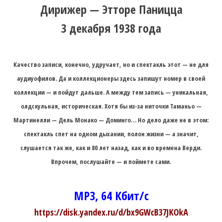
Дирижер — Этторе Паницца
3 декабря 1938 года
Качество записи, конечно, удручает, но и спектакль этот — не для
аудиуофилов. Да и коллекционеры здесь запишут номер в своей
коллекции — и пойдут дальше. А между тем запись — уникальная,
олдскульная, историческая. Хотя бы из-за ниточки Таманьо —
Мартинелли — Дель Монако — Доминго… Но дело даже не в этом:
спектакль спет на одном дыхании, полон жизни — а значит,
слушается так же, как и 80 лет назад, как и во времена Верди.
Впрочем, послушайте — и поймете сами.
MP3, 64 Кбит/с
https://disk.yandex.ru/d/bx9GWcB37JKOkA