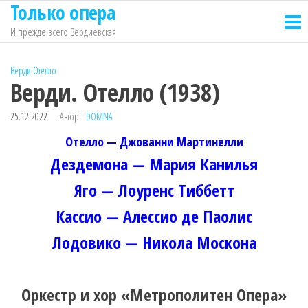
Только опера
Перейти
к
И прежде всего Вердиевская
содержимому
Верди
Отелло
Верди. Отелло (1938)
25.12.2022
Автор:
DOMNA
Отелло — Джованни Мартинелли
Дездемона — Мария Канилья
Яго — Лоуренс Тиббетт
Кассио — Алессио де Паолис
Лодовико — Никола Москона
Оркестр и хор «Метрополитен Опера»