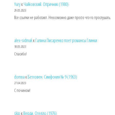
Yury
к
Чайковский. Опричник (1980)
29.05.2023
Все ссылки не работают. Невозможно даже просто что-то прослушать.
alex-sidmak
к
Галина Писаренко поет романсы Глинки
18.05.2023
Спасибо!
domna
к
Бетховен. Симфония № 9 (1963)
27.04.2023
С почином!
skip
к
Верди. Отелло (1976)