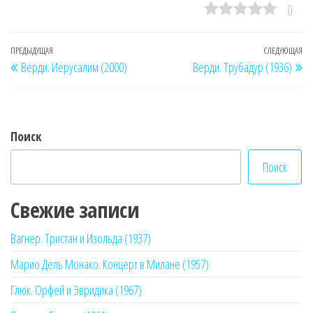
0
Навигация
Предыдущая
ПРЕДЫДУЩАЯ
СЛЕДУЮЩАЯ
Сл
Верди. Иерусалим (2000)
Верди. Трубадур (1936)
по
запись
за
записям
Поиск
Поиск
Свежие записи
Вагнер. Тристан и Изольда (1937)
Марио Дель Монако. Концерт в Милане (1957)
Глюк. Орфей и Эвридика (1967)