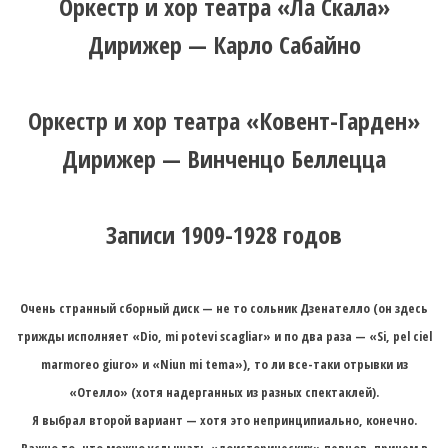
Оркестр и хор театра «Ла Скала»
Дирижер — Карло Сабайно
Оркестр и хор театра «Ковент-Гарден»
Дирижер — Винченцо Беллецца
Записи 1909-1928 годов
Очень странный сборный диск — не то сольник Дзенателло (он здесь
трижды исполняет «Dio, mi potevi scagliar» и по два раза — «Si, pel ciel
marmoreo giuro» и «Niun mi tema»), то ли все-таки отрывки из
«Отелло» (хотя надерганных из разных спектаклей).
Я выбрал второй вариант — хотя это непринципиально, конечно.
Важно то, что можно услышать «доисторических» певцов, причем в