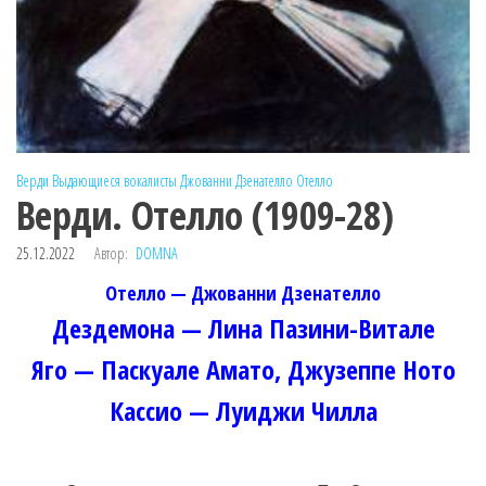
Верди
Выдающиеся вокалисты
Джованни Дзенателло
Отелло
Верди. Отелло (1909-28)
25.12.2022
Автор:
DOMNA
Отелло — Джованни Дзенателло
Дездемона — Лина Пазини-Витале
Яго — Паскуале Амато, Джузеппе Ното
Кассио — Луиджи Чилла