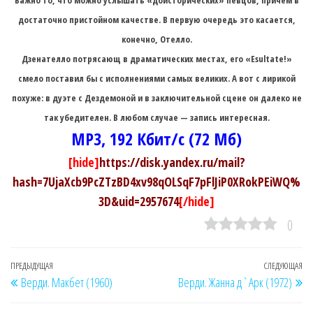
достаточно пристойном качестве. В первую очередь это касается,
конечно, Отелло.
Дзенателло потрясающ в драматических местах, его «Esultate!»
смело поставил бы с исполнениями самых великих. А вот с лирикой
похуже: в дуэте с Дездемоной и в заключительной сцене он далеко не
так убедителен. В любом случае — запись интересная.
MP3, 192 Кбит/с (72 Мб)
[hide]
https://disk.yandex.ru/mail?
hash=7UjaXcb9PcZTzBD4xv98qOLSqF7pFlJiP0XRokPEiWQ%
3D&uid=2957674
[/hide]
0
Навигация
Предыдущая
ПРЕДЫДУЩАЯ
СЛЕДУЮЩАЯ
Сл
Верди. Макбет (1960)
Верди. Жанна д`Арк (1972)
по
запись
за