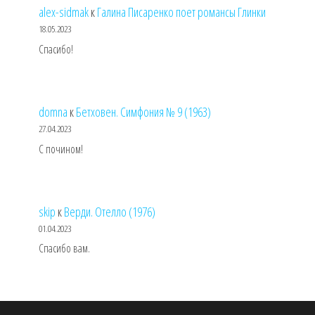
alex-sidmak
к
Галина Писаренко поет романсы Глинки
18.05.2023
Спасибо!
domna
к
Бетховен. Симфония № 9 (1963)
27.04.2023
С почином!
skip
к
Верди. Отелло (1976)
01.04.2023
Спасибо вам.