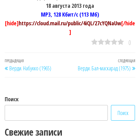
18 августа 2013 года
MP3, 128 Кбит/с (113 Мб)
[hide]
https://cloud.mail.ru/public/4iQL/27cYQNaUw
[/hide
]
0
Навигация
Предыдущая
ПРЕДЫДУЩАЯ
СЛЕДУЮЩАЯ
Сл
Верди. Набукко (1965)
Верди. Бал-маскарад (1975)
по
запись
за
записям
Поиск
Поиск
Свежие записи