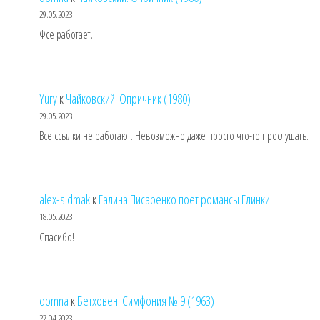
29.05.2023
Фсе работает.
Yury
к
Чайковский. Опричник (1980)
29.05.2023
Все ссылки не работают. Невозможно даже просто что-то прослушать.
alex-sidmak
к
Галина Писаренко поет романсы Глинки
18.05.2023
Спасибо!
domna
к
Бетховен. Симфония № 9 (1963)
27.04.2023