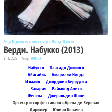
Верди
Выдающиеся вокалисты
Набукко
Пласидо Доминго
Верди. Набукко (2013)
31.12.2022
Автор:
DOMNA
Набукко — Пласидо Доминго
Абигайль — Амарилли Ницца
Измаил — Джорджио Берруджи
Захария — Раймонд Ачето
Фенена — Джеральдин Шове
Оркестр и хор фестиваля «Арена ди Верона»
Дирижер — Юлиан Ковачев