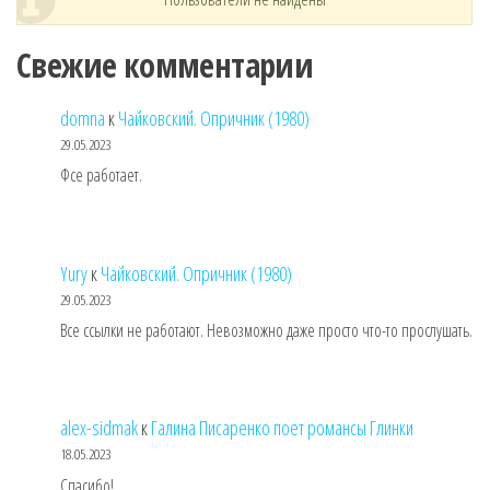
Свежие комментарии
domna
к
Чайковский. Опричник (1980)
29.05.2023
Фсе работает.
Yury
к
Чайковский. Опричник (1980)
29.05.2023
Все ссылки не работают. Невозможно даже просто что-то прослушать.
alex-sidmak
к
Галина Писаренко поет романсы Глинки
18.05.2023
Спасибо!