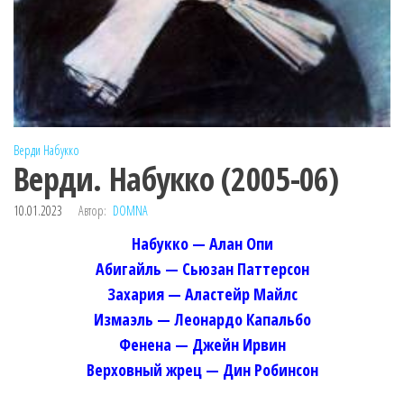
Верди
Набукко
Верди. Набукко (2005-06)
10.01.2023
Автор:
DOMNA
Набукко — Алан Опи
Абигайль — Сьюзан Паттерсон
Захария — Аластейр Майлс
Измаэль — Леонардо Капальбо
Фенена — Джейн Ирвин
Верховный жрец — Дин Робинсон