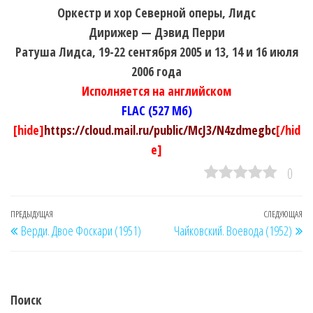
Оркестр и хор Северной оперы, Лидс
Дирижер — Дэвид Перри
Ратуша Лидса, 19-22 сентября 2005 и 13, 14 и 16 июля
2006 года
Исполняется на английском
FLAC (527 Мб)
[hide]
https://cloud.mail.ru/public/McJ3/N4zdmegbc
[/hid
e]
0
Навигация
Предыдущая
ПРЕДЫДУЩАЯ
СЛЕДУЮЩАЯ
Сл
Верди. Двое Фоскари (1951)
Чайковский. Воевода (1952)
по
запись
за
записям
Поиск