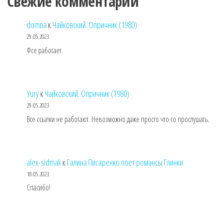
Свежие комментарии
domna
к
Чайковский. Опричник (1980)
29.05.2023
Фсе работает.
Yury
к
Чайковский. Опричник (1980)
29.05.2023
Все ссылки не работают. Невозможно даже просто что-то прослушать.
alex-sidmak
к
Галина Писаренко поет романсы Глинки
18.05.2023
Спасибо!