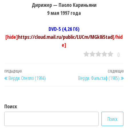
Дирижер — Паоло Кариньяни
9 мая 1997 года
DVD-5 (4,26 Гб)
[hide]
https://cloud.mail.ru/public/LUCm/MGk8i5tad
[/hid
e]
0
Навигация
Предыдущая
ПРЕДЫДУЩАЯ
СЛЕДУЮЩАЯ
Сл
Верди. Отелло (1984)
Верди. Фальстаф (1985)
по
запись
за
записям
Поиск
Поиск