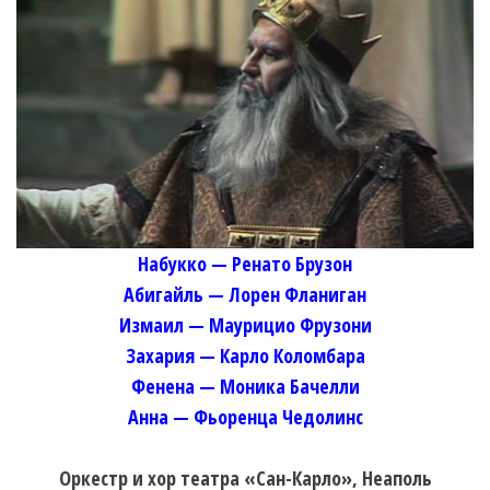
Набукко — Ренато Брузон
Абигайль — Лорен Фланиган
Измаил — Маурицио Фрузони
Захария — Карло Коломбара
Фенена — Моника Бачелли
Анна — Фьоренца Чедолинс
Оркестр и хор театра «Сан-Карло», Неаполь