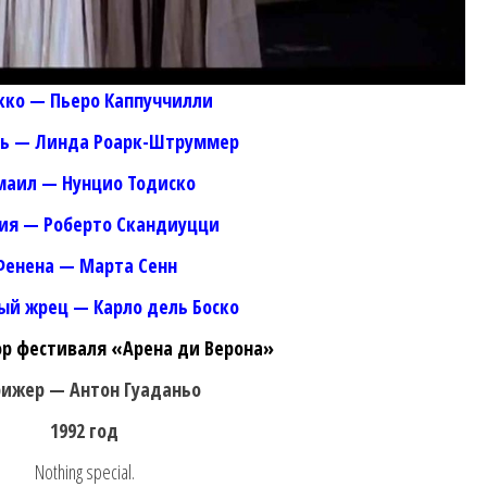
кко — Пьеро Каппуччилли
ь — Линда Роарк-Штруммер
маил — Нунцио Тодиско
ия — Роберто Скандиуцци
Фенена — Марта Сенн
ый жрец — Карло дель Боско
ор фестиваля «Арена ди Верона»
ижер — Антон Гуаданьо
1992 год
Nothing special.