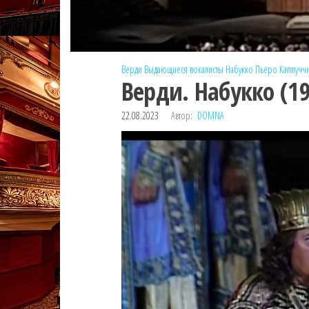
Верди
Выдающиеся вокалисты
Набукко
Пьеро Каппучч
Верди. Набукко (1
22.08.2023
Автор:
DOMNA