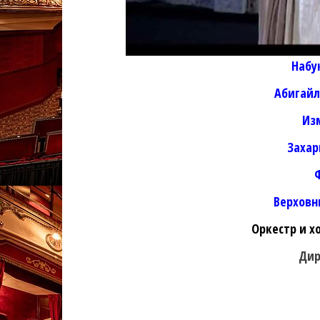
Набу
Абигайл
Из
Захар
Верховн
Оркестр и х
Дир