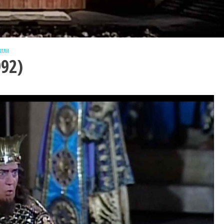
илли
992)