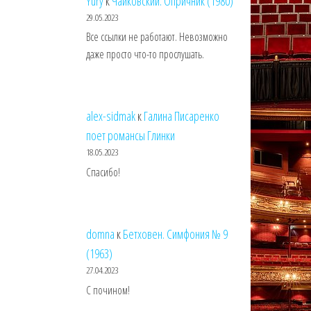
Yury
к
Чайковский. Опричник (1980)
29.05.2023
Все ссылки не работают. Невозможно
даже просто что-то прослушать.
alex-sidmak
к
Галина Писаренко
поет романсы Глинки
18.05.2023
Спасибо!
domna
к
Бетховен. Симфония № 9
(1963)
27.04.2023
С почином!